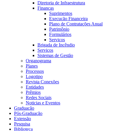
Diretoria de Infraestrutura
Finanças
Suprimentos
Execução Financeira
Plano de Contratações Anual
Patrimônio
Formulários
Serviços
Brigada de Incêndio
Serviços
Sistemas de Gestão
Organograma
Planes
Processos
Logotipo
Revista Conexões
Entidades
Prêmios
Redes Sociais
Noticias e Eventos
Graduação
Pós-Graduação
Extensão
Pesquisa
Biblioteca