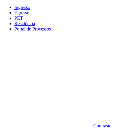
Conteúdo principal
Menu principal
Rodapé
Ingresso
Egresso
PET
Residência
Portal de Processos
Aumentar fonte
Contraste