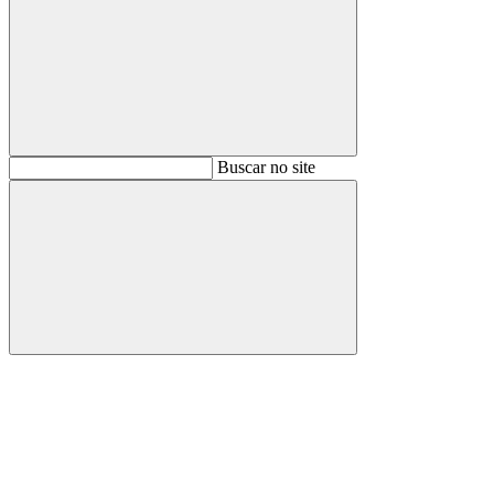
Buscar
Buscar no site
Buscar
Aumentar fonte