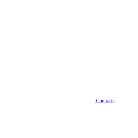
Diminuir fonte
Contraste