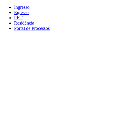
Conteúdo principal
Menu principal
Rodapé
Ingresso
Egresso
PET
Residência
Portal de Processos
Aumentar fonte
Diminuir fonte