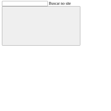
Buscar no site
Buscar
Link para o Facebook
Link para o Instagram