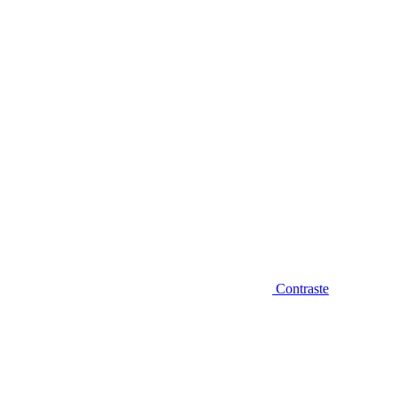
Diminuir fonte
Contraste