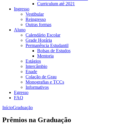
Curriculum até 2021
Ingresso
Vestibular
Reingresso
Outras formas
Aluno
Calendário Escolar
Grade Horária
Permanência Estudantil
Bolsas de Estudos
Mentoria
Estágios
Intercâmbio
Enade
Colação de Grau
Monografias e TCCs
Informativos
Egresso
FAQ
Início
Graduação
Prêmios na Graduação