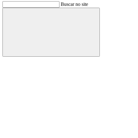
Buscar no site
Buscar
Link para o Facebook
Link para o Instagram