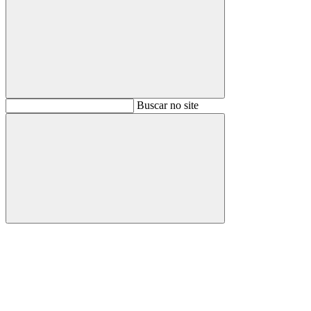
Buscar
Buscar no site
Buscar
Aumentar fonte