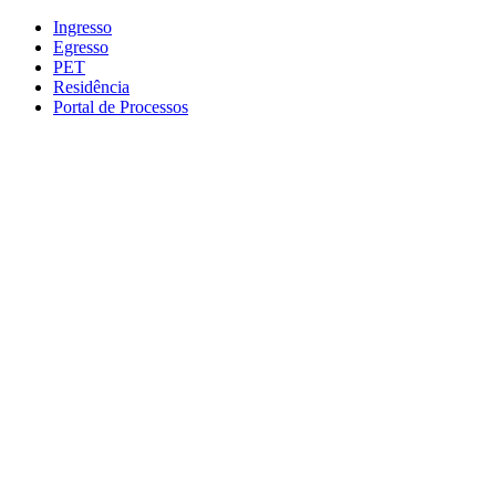
Conteúdo principal
Menu principal
Rodapé
Ingresso
Egresso
PET
Residência
Portal de Processos
Aumentar fonte
Diminuir fonte