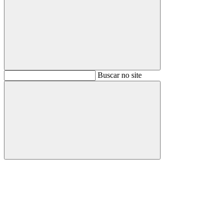
Buscar
Buscar no site
Buscar
Aumentar fonte