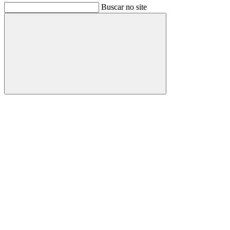
Buscar no site
Buscar
Link para o Facebook
Link para o Instagram