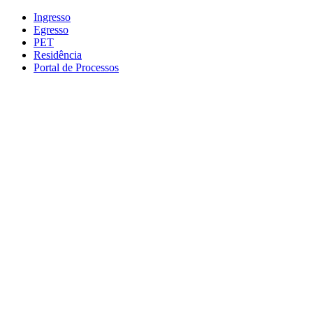
Conteúdo principal
Menu principal
Rodapé
Ingresso
Egresso
PET
Residência
Portal de Processos
Aumentar fonte
Diminuir fonte