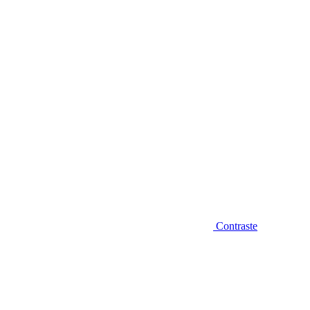
Diminuir fonte
Contraste