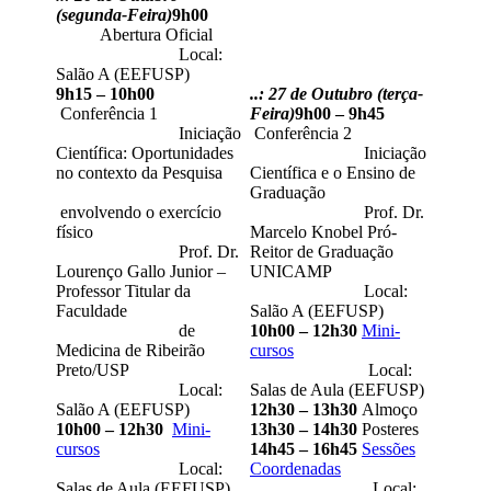
(segunda-Feira)
9h00
Abertura Oficial
Local:
Salão A (EEFUSP)
9h15 – 10h00
..: 27 de Outubro (terça-
Conferência 1
Feira)
9h00 – 9h45
Iniciação
Conferência 2
Científica: Oportunidades
Iniciação
no contexto da Pesquisa
Científica e o Ensino de
Graduação
envolvendo o exercício
Prof. Dr.
físico
Marcelo Knobel Pró-
Prof. Dr.
Reitor de Graduação
Lourenço Gallo Junior –
UNICAMP
Professor Titular da
Local:
Faculdade
Salão A (EEFUSP)
de
10h00 – 12h30
Mini-
Medicina de Ribeirão
cursos
Preto/USP
Local:
Local:
Salas de Aula (EEFUSP)
Salão A (EEFUSP)
12h30 – 13h30
Almoço
10h00 – 12h30
Mini-
13h30 – 14h30
Posteres
cursos
14h45 – 16h45
Sessões
Local:
Coordenadas
Salas de Aula (EEFUSP)
Local: