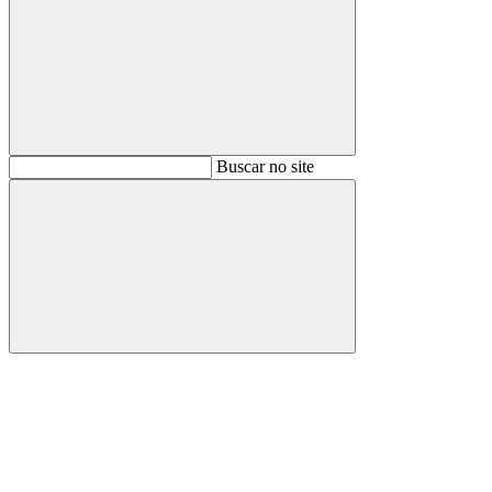
Buscar
Buscar no site
Buscar
Aumentar fonte