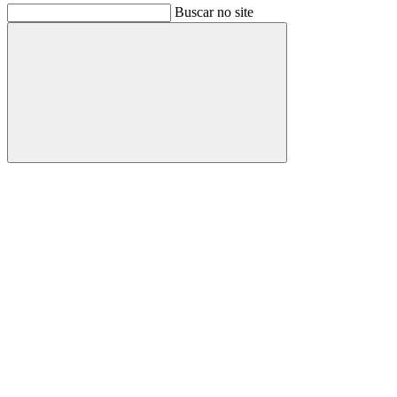
Buscar no site
Buscar
Link para o Facebook
Link para o Instagram