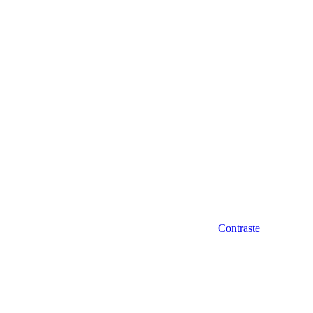
Diminuir fonte
Contraste