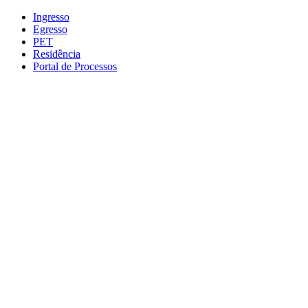
Conteúdo principal
Menu principal
Rodapé
Ingresso
Egresso
PET
Residência
Portal de Processos
Aumentar fonte
Diminuir fonte