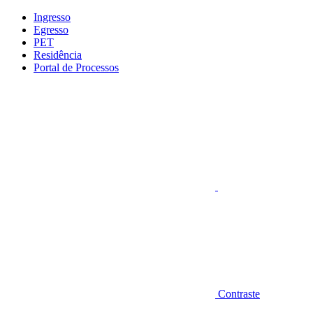
Conteúdo principal
Menu principal
Rodapé
Ingresso
Egresso
PET
Residência
Portal de Processos
Aumentar fonte
Contraste