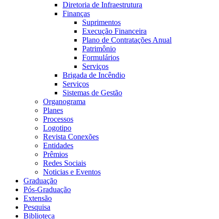
Diretoria de Infraestrutura
Finanças
Suprimentos
Execução Financeira
Plano de Contratações Anual
Patrimônio
Formulários
Serviços
Brigada de Incêndio
Serviços
Sistemas de Gestão
Organograma
Planes
Processos
Logotipo
Revista Conexões
Entidades
Prêmios
Redes Sociais
Noticias e Eventos
Graduação
Pós-Graduação
Extensão
Pesquisa
Biblioteca