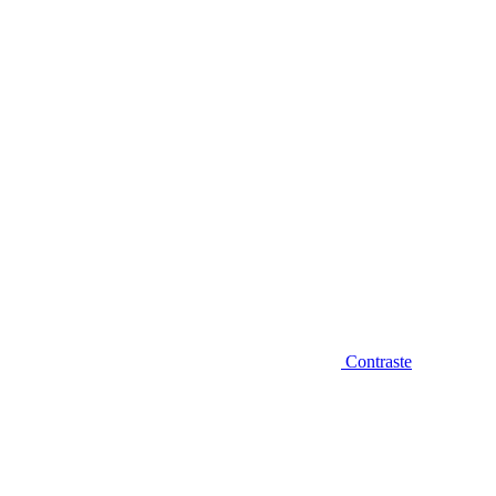
Diminuir fonte
Contraste