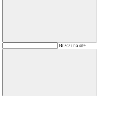
Buscar
Buscar no site
Buscar
Aumentar fonte