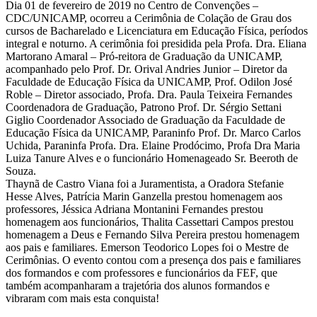
Dia 01 de fevereiro de 2019 no Centro de Convenções –
CDC/UNICAMP, ocorreu a Cerimônia de Colação de Grau dos
cursos de Bacharelado e Licenciatura em Educação Física, períodos
integral e noturno. A cerimônia foi presidida pela Profa. Dra. Eliana
Martorano Amaral – Pró-reitora de Graduação da UNICAMP,
acompanhado pelo Prof. Dr. Orival Andries Junior – Diretor da
Faculdade de Educação Física da UNICAMP, Prof. Odilon José
Roble – Diretor associado, Profa. Dra. Paula Teixeira Fernandes
Coordenadora de Graduação, Patrono Prof. Dr. Sérgio Settani
Giglio Coordenador Associado de Graduação da Faculdade de
Educação Física da UNICAMP, Paraninfo Prof. Dr. Marco Carlos
Uchida, Paraninfa Profa. Dra. Elaine Prodócimo, Profa Dra Maria
Luiza Tanure Alves e o funcionário Homenageado Sr. Beeroth de
Souza.
Thaynã de Castro Viana foi a Juramentista, a Oradora Stefanie
Hesse Alves, Patrícia Marin Ganzella prestou homenagem aos
professores, Jéssica Adriana Montanini Fernandes prestou
homenagem aos funcionários, Thalita Cassettari Campos prestou
homenagem a Deus e Fernando Silva Pereira prestou homenagem
aos pais e familiares. Emerson Teodorico Lopes foi o Mestre de
Cerimônias. O evento contou com a presença dos pais e familiares
dos formandos e com professores e funcionários da FEF, que
também acompanharam a trajetória dos alunos formandos e
vibraram com mais esta conquista!