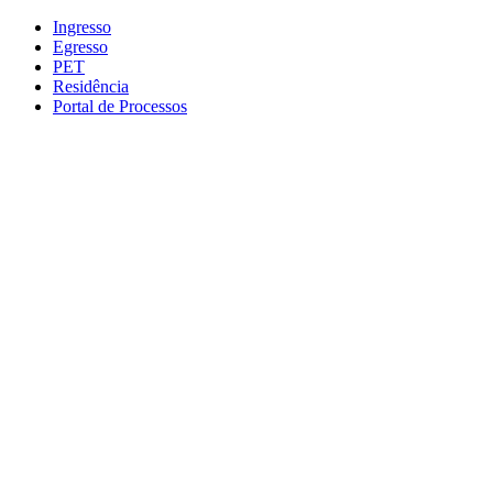
Conteúdo principal
Menu principal
Rodapé
Ingresso
Egresso
PET
Residência
Portal de Processos
Aumentar fonte
Diminuir fonte