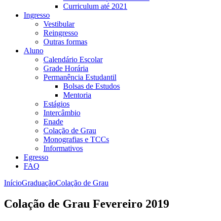
Curriculum até 2021
Ingresso
Vestibular
Reingresso
Outras formas
Aluno
Calendário Escolar
Grade Horária
Permanência Estudantil
Bolsas de Estudos
Mentoria
Estágios
Intercâmbio
Enade
Colação de Grau
Monografias e TCCs
Informativos
Egresso
FAQ
Início
Graduação
Colação de Grau
Colação de Grau Fevereiro 2019