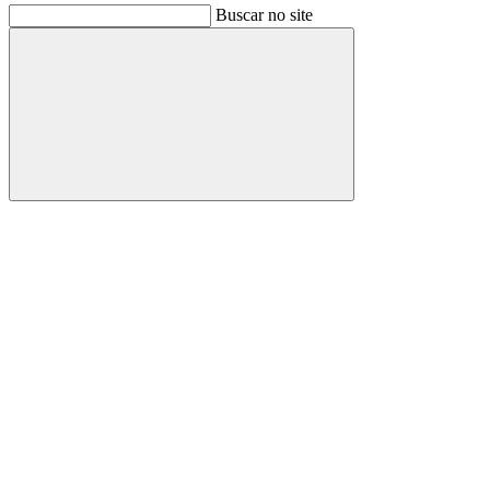
Buscar no site
Buscar
Link para o Facebook
Link para o Instagram