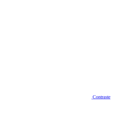
Diminuir fonte
Contraste