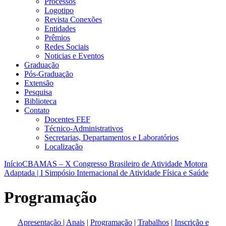
Processos
Logotipo
Revista Conexões
Entidades
Prêmios
Redes Sociais
Noticias e Eventos
Graduação
Pós-Graduação
Extensão
Pesquisa
Biblioteca
Contato
Docentes FEF
Técnico-Administrativos
Secretarias, Departamentos e Laboratórios
Localização
Início
CBAMAS – X Congresso Brasileiro de Atividade Motora
Adaptada | I Simpósio Internacional de Atividade Física e Saúde
Programação
Apresentação
|
Anais
|
Programação
|
Trabalhos
|
Inscrição e