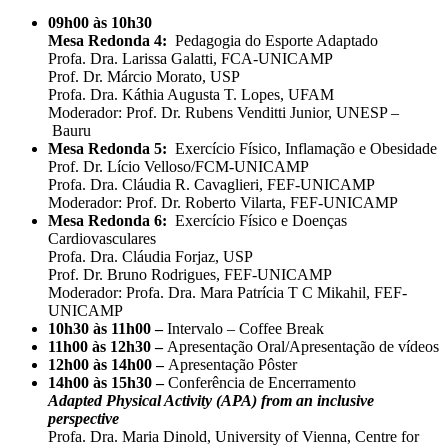
09h00 às 10h30
Mesa Redonda 4:
Pedagogia do Esporte Adaptado
Profa. Dra. Larissa Galatti, FCA-UNICAMP
Prof. Dr. Márcio Morato, USP
Profa. Dra. Káthia Augusta T. Lopes, UFAM
Moderador: Prof. Dr. Rubens Venditti Junior, UNESP –
Bauru
Mesa Redonda 5:
Exercício Físico, Inflamação e Obesidade
Prof. Dr. Lício Velloso/FCM-UNICAMP
Profa. Dra. Cláudia R. Cavaglieri, FEF-UNICAMP
Moderador: Prof. Dr. Roberto Vilarta, FEF-UNICAMP
Mesa Redonda 6:
Exercício Físico e Doenças
Cardiovasculares
Profa. Dra. Cláudia Forjaz, USP
Prof. Dr. Bruno Rodrigues, FEF-UNICAMP
Moderador: Profa. Dra. Mara Patrícia T C Mikahil, FEF-
UNICAMP
10h30 às 11h00 –
Intervalo – Coffee Break
11h00 às 12h30 –
Apresentação Oral/Apresentação de vídeos
12h00 às 14h00 –
Apresentação Pôster
14h00 às 15h30 –
Conferência de Encerramento
Adapted Physical Activity (APA) from an inclusive
perspective
Profa. Dra. Maria Dinold, University of Vienna, Centre for