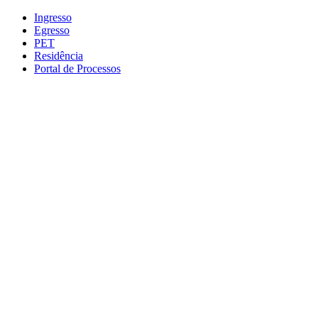
Conteúdo principal
Menu principal
Rodapé
Ingresso
Egresso
PET
Residência
Portal de Processos
Aumentar fonte
Diminuir fonte