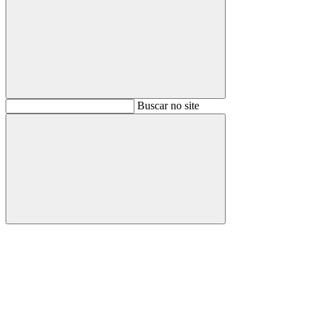
Buscar
Buscar no site
Buscar
Aumentar fonte