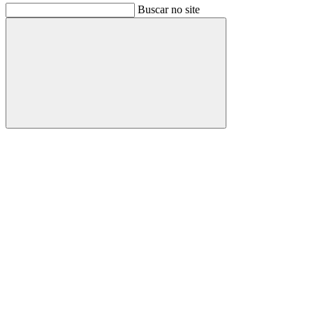
Buscar no site
Buscar
Link para o Facebook
Link para o Instagram