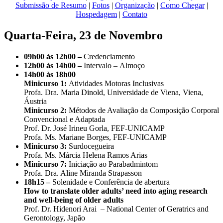
Submissão de Resumo
|
Fotos
|
Organização
|
Como Chegar
|
Hospedagem
|
Contato
Quarta-Feira, 23 de Novembro
09h00 às 12h00 –
Credenciamento
12h00 às 14h00 –
Intervalo – Almoço
14h00 às 18h00
Minicurso 1:
Atividades Motoras Inclusivas
Profa. Dra. Maria Dinold, Universidade de Viena, Viena,
Áustria
Minicurso 2:
Métodos de Avaliação da Composição Corporal
Convencional e Adaptada
Prof. Dr. José Irineu Gorla, FEF-UNICAMP
Profa. Ms. Mariane Borges, FEF-UNICAMP
Minicurso 3:
Surdocegueira
Profa. Ms. Márcia Helena Ramos Arias
Minicurso 7:
Iniciação ao Parabadmintom
Profa. Dra. Aline Miranda Strapasson
18h15 –
Solenidade e Conferência de abertura
How to translate older adults’ need into aging research
and well-being of older adults
Prof. Dr. Hidenori Arai – National Center of Geratrics and
Gerontology, Japão