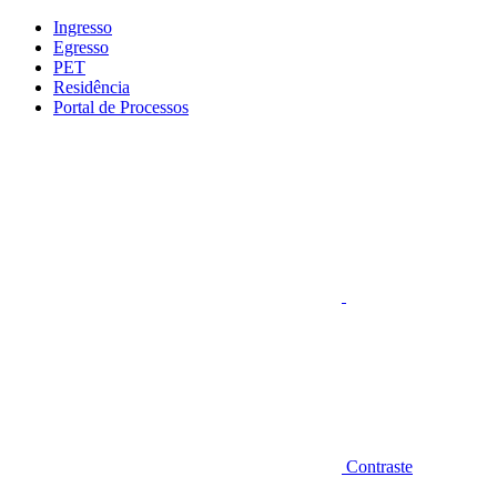
Conteúdo principal
Menu principal
Rodapé
Ingresso
Egresso
PET
Residência
Portal de Processos
Aumentar fonte
Contraste