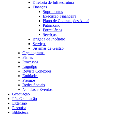
Diretoria de Infraestrutura
Finanças
Suprimentos
Execução Financeira
Plano de Contratações Anual
Patrimônio
Formulários
Serviços
Brigada de Incêndio
Serviços
Sistemas de Gestão
Organograma
Planes
Processos
Logotipo
Revista Conexões
Entidades
Prêmios
Redes Sociais
Noticias e Eventos
Graduação
Pós-Graduação
Extensão
Pesquisa
Biblioteca