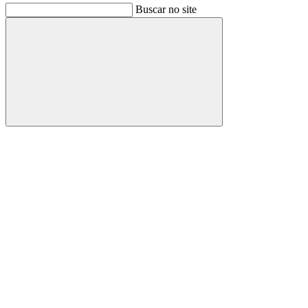
Buscar no site
Buscar
Link para o Facebook
Link para o Instagram