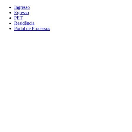
Conteúdo principal
Menu principal
Rodapé
Ingresso
Egresso
PET
Residência
Portal de Processos
Aumentar fonte
Diminuir fonte