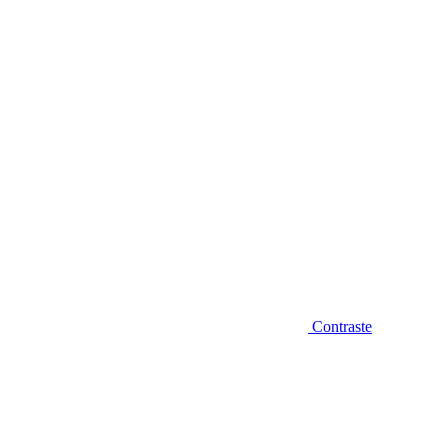
Diminuir fonte
Contraste