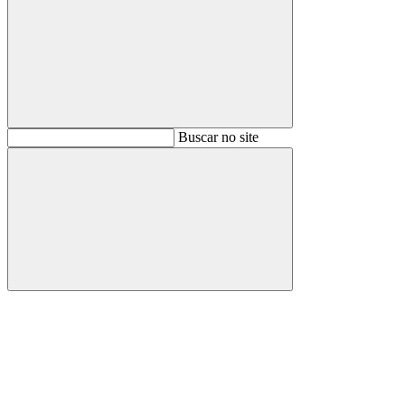
Buscar
Buscar no site
Buscar
Aumentar fonte