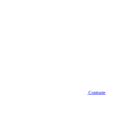
Diminuir fonte
Contraste