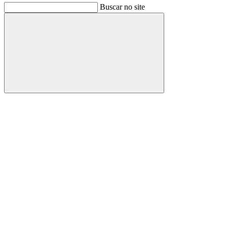
Buscar no site
Buscar
Link para o Facebook
Link para o Instagram