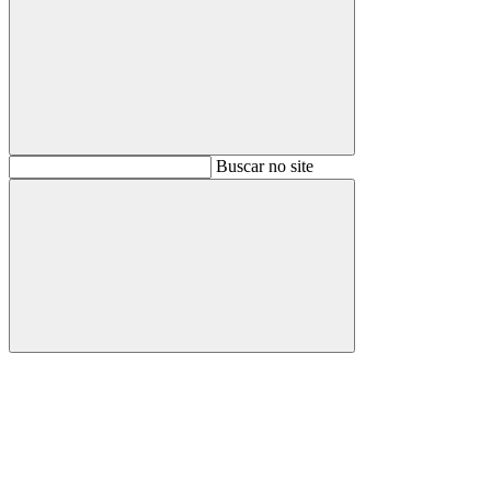
Buscar
Buscar no site
Buscar
Aumentar fonte