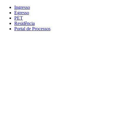
Conteúdo principal
Menu principal
Rodapé
Ingresso
Egresso
PET
Residência
Portal de Processos
Aumentar fonte
Diminuir fonte