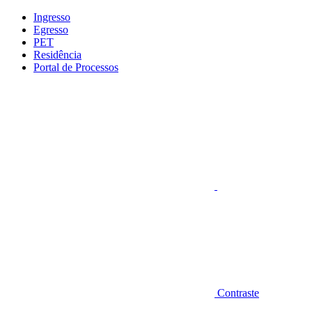
Conteúdo principal
Menu principal
Rodapé
Ingresso
Egresso
PET
Residência
Portal de Processos
Aumentar fonte
Contraste