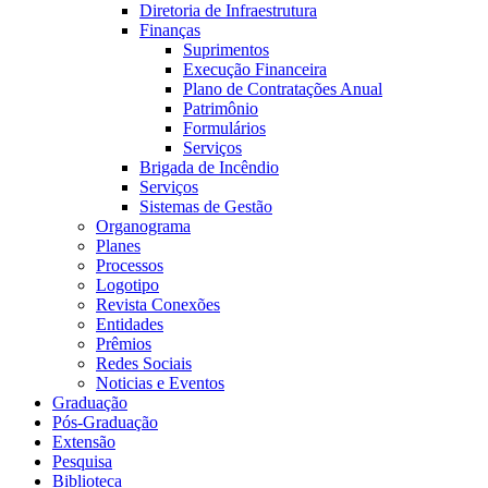
Diretoria de Infraestrutura
Finanças
Suprimentos
Execução Financeira
Plano de Contratações Anual
Patrimônio
Formulários
Serviços
Brigada de Incêndio
Serviços
Sistemas de Gestão
Organograma
Planes
Processos
Logotipo
Revista Conexões
Entidades
Prêmios
Redes Sociais
Noticias e Eventos
Graduação
Pós-Graduação
Extensão
Pesquisa
Biblioteca