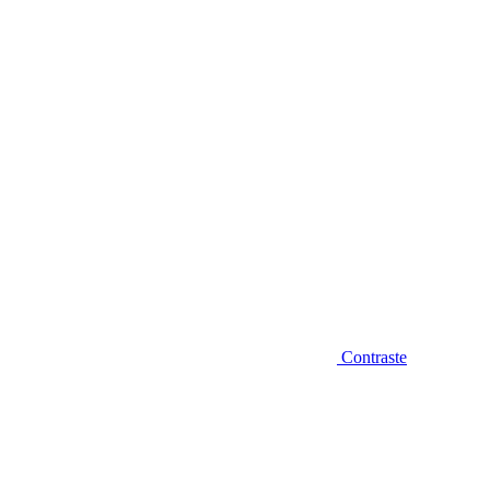
Diminuir fonte
Contraste