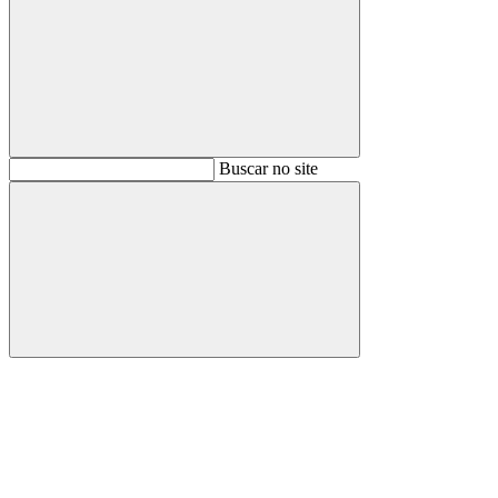
Buscar
Buscar no site
Buscar
Aumentar fonte