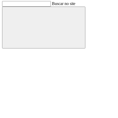
Buscar no site
Buscar
Link para o Facebook
Link para o Instagram