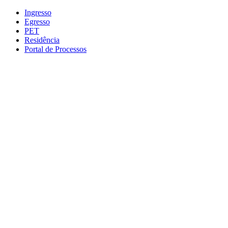
Conteúdo principal
Menu principal
Rodapé
Ingresso
Egresso
PET
Residência
Portal de Processos
Aumentar fonte
Diminuir fonte