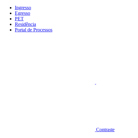
Conteúdo principal
Menu principal
Rodapé
Ingresso
Egresso
PET
Residência
Portal de Processos
Aumentar fonte
Contraste