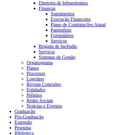
Diretoria de Infraestrutura
Finanças
Suprimentos
Execução Financeira
Plano de Contratações Anual
Patrimônio
Formulários
Serviços
Brigada de Incêndio
Serviços
Sistemas de Gestão
Organograma
Planes
Processos
Logotipo
Revista Conexões
Entidades
Prêmios
Redes Sociais
Noticias e Eventos
Graduação
Pós-Graduação
Extensão
Pesquisa
Biblioteca