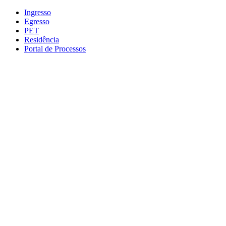
Conteúdo principal
Menu principal
Rodapé
Ingresso
Egresso
PET
Residência
Portal de Processos
Aumentar fonte
Diminuir fonte