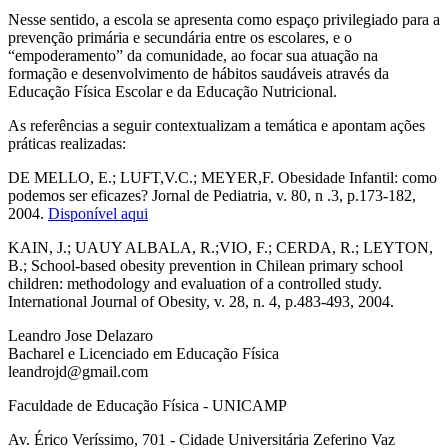
Nesse sentido, a escola se apresenta como espaço privilegiado para a
prevenção primária e secundária entre os escolares, e o
“empoderamento” da comunidade, ao focar sua atuação na
formação e desenvolvimento de hábitos saudáveis através da
Educação Física Escolar e da Educação Nutricional.
As referências a seguir contextualizam a temática e apontam ações
práticas realizadas:
DE MELLO, E.; LUFT,V.C.; MEYER,F. Obesidade Infantil: como
podemos ser eficazes? Jornal de Pediatria, v. 80, n .3, p.173-182,
2004.
Disponível aqui
KAIN, J.; UAUY ALBALA, R.;VIO, F.; CERDA, R.; LEYTON,
B.; School-based obesity prevention in Chilean primary school
children: methodology and evaluation of a controlled study.
International Journal of Obesity, v. 28, n. 4, p.483-493, 2004.
Leandro Jose Delazaro
Bacharel e Licenciado em Educação Física
leandrojd@gmail.com
Faculdade de Educação Física - UNICAMP
Av. Érico Veríssimo, 701 - Cidade Universitária Zeferino Vaz