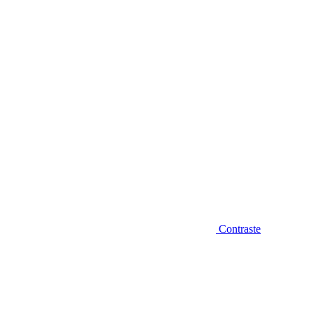
Diminuir fonte
Contraste