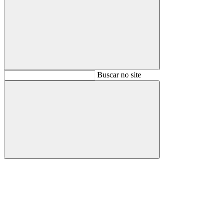
Buscar
Buscar no site
Buscar
Aumentar fonte