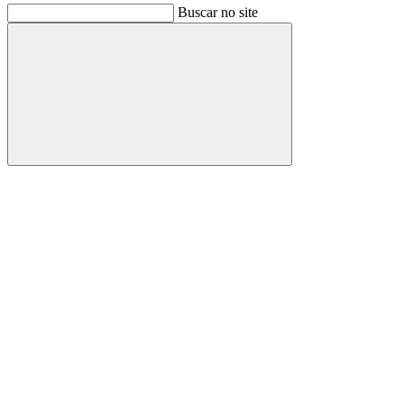
Buscar no site
Buscar
Link para o Facebook
Link para o Instagram