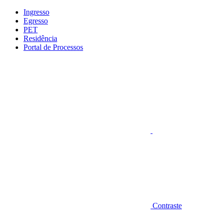
Conteúdo principal
Menu principal
Rodapé
Ingresso
Egresso
PET
Residência
Portal de Processos
Aumentar fonte
Contraste