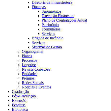
Diretoria de Infraestrutura
Finanças
Suprimentos
Execução Financeira
Plano de Contratações Anual
Patrimônio
Formulários
Serviços
Brigada de Incêndio
Serviços
Sistemas de Gestão
Organograma
Planes
Processos
Logotipo
Revista Conexões
Entidades
Prêmios
Redes Sociais
Noticias e Eventos
Graduação
Pós-Graduação
Extensão
Pesquisa
Biblioteca