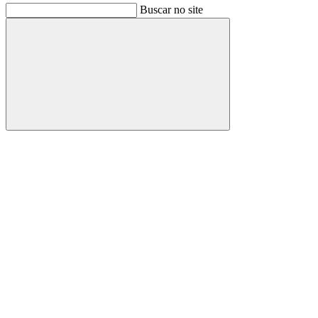
Buscar no site
Buscar
Link para o Facebook
Link para o Instagram