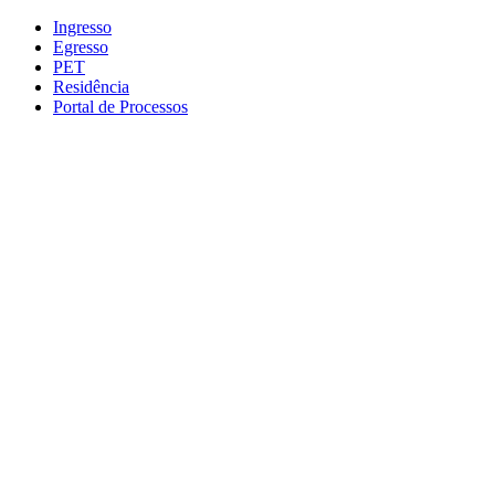
Conteúdo principal
Menu principal
Rodapé
Ingresso
Egresso
PET
Residência
Portal de Processos
Aumentar fonte
Diminuir fonte