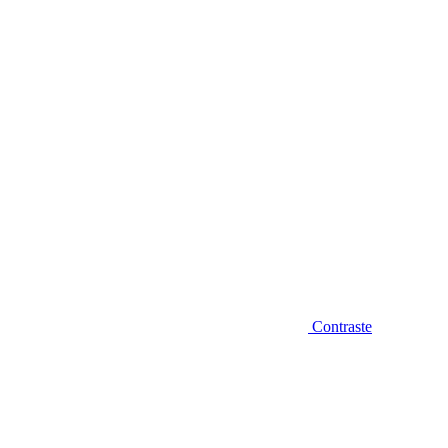
Diminuir fonte
Contraste