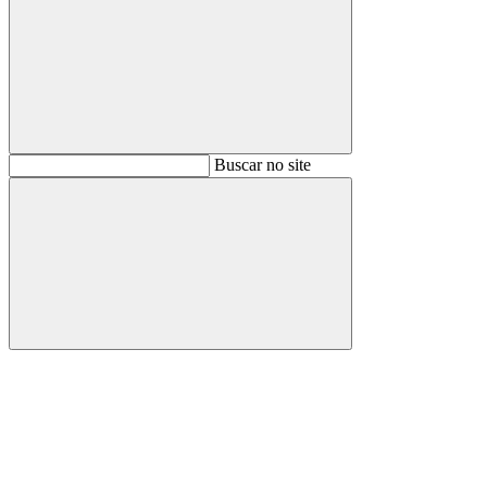
Buscar
Buscar no site
Buscar
Aumentar fonte