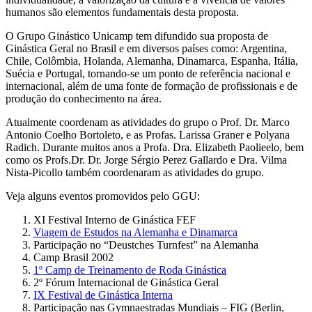
humanos são elementos fundamentais desta proposta.
O Grupo Ginástico Unicamp tem difundido sua proposta de
Ginástica Geral no Brasil e em diversos países como: Argentina,
Chile, Colômbia, Holanda, Alemanha, Dinamarca, Espanha, Itália,
Suécia e Portugal, tornando-se um ponto de referência nacional e
internacional, além de uma fonte de formação de profissionais e de
produção do conhecimento na área.
Atualmente coordenam as atividades do grupo o Prof. Dr. Marco
Antonio Coelho Bortoleto, e as Profas. Larissa Graner e Polyana
Radich. Durante muitos anos a Profa. Dra. Elizabeth Paolieelo, bem
como os Profs.Dr. Dr. Jorge Sérgio Perez Gallardo e Dra. Vilma
Nista-Picollo também coordenaram as atividades do grupo.
Veja alguns eventos promovidos pelo GGU:
XI Festival Interno de Ginástica FEF
Viagem de Estudos na Alemanha e Dinamarca
Participação no “Deustches Turnfest” na Alemanha
Camp Brasil 2002
1º Camp de Treinamento de Roda Ginástica
2º Fórum Internacional de Ginástica Geral
IX Festival de Ginástica Interna
Participação nas Gymnaestradas Mundiais – FIG (Berlin,