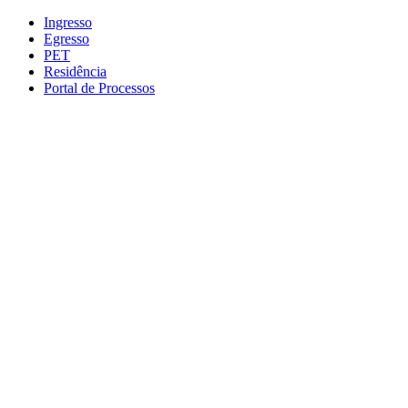
Conteúdo principal
Menu principal
Rodapé
Ingresso
Egresso
PET
Residência
Portal de Processos
Aumentar fonte
Diminuir fonte