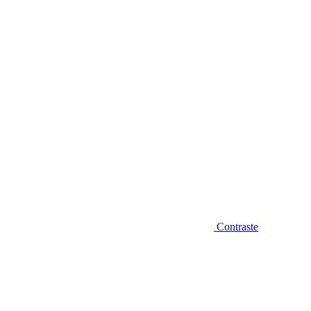
Diminuir fonte
Contraste