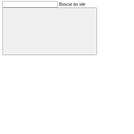
Buscar no site
Buscar
Link para o Facebook
Link para o Instagram