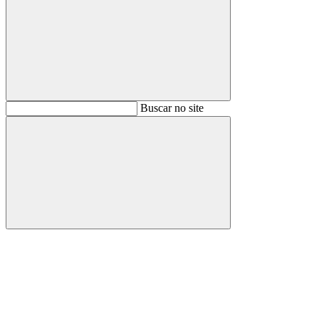
Buscar
Buscar no site
Buscar
Aumentar fonte