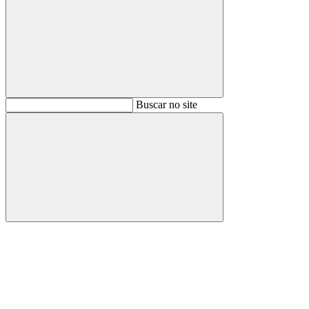
Buscar
Buscar no site
Buscar
Aumentar fonte