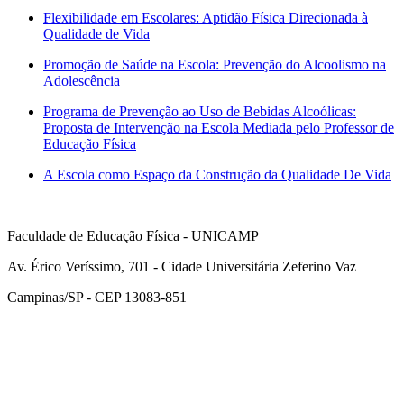
Flexibilidade em Escolares: Aptidão Física Direcionada à
Qualidade de Vida
Promoção de Saúde na Escola: Prevenção do Alcoolismo na
Adolescência
Programa de Prevenção ao Uso de Bebidas Alcoólicas:
Proposta de Intervenção na Escola Mediada pelo Professor de
Educação Física
A Escola como Espaço da Construção da Qualidade De Vida
Faculdade de Educação Física - UNICAMP
Av. Érico Veríssimo, 701 - Cidade Universitária Zeferino Vaz
Campinas/SP - CEP 13083-851
Link para o Facebook