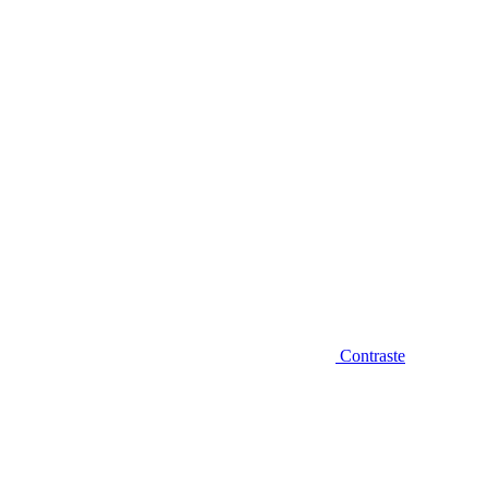
Diminuir fonte
Contraste