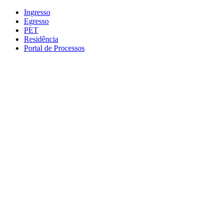
Conteúdo principal
Menu principal
Rodapé
Ingresso
Egresso
PET
Residência
Portal de Processos
Aumentar fonte
Diminuir fonte