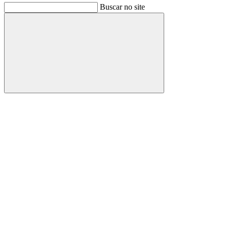
Buscar no site
Buscar
Link para o Facebook
Link para o Instagram