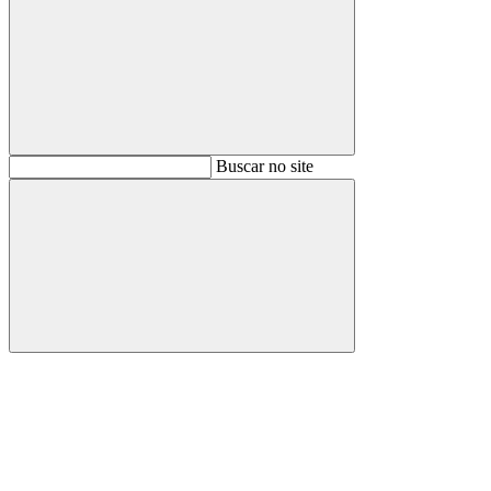
Buscar
Buscar no site
Buscar
Aumentar fonte