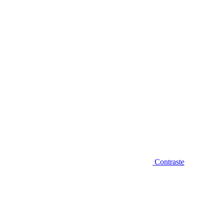
Diminuir fonte
Contraste