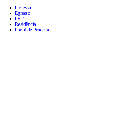
Conteúdo principal
Menu principal
Rodapé
Ingresso
Egresso
PET
Residência
Portal de Processos
Aumentar fonte
Diminuir fonte