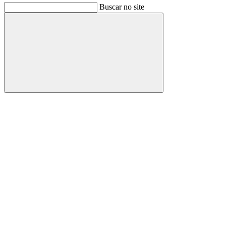
Buscar no site
Buscar
Link para o Facebook
Link para o Instagram