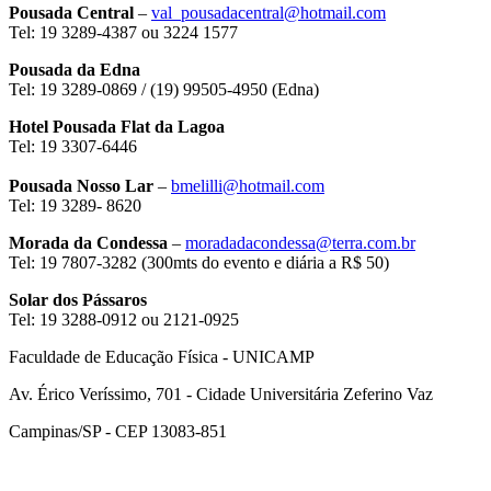
Pousada Central
–
val_pousadacentral@hotmail.com
Tel: 19 3289-4387 ou 3224 1577
Pousada da Edna
Tel: 19 3289-0869 / (19) 99505-4950 (Edna)
Hotel Pousada Flat da Lagoa
Tel: 19 3307-6446
Pousada Nosso Lar
–
bmelilli@hotmail.com
Tel: 19 3289- 8620
Morada da Condessa
–
moradadacondessa@terra.com.br
Tel: 19 7807-3282 (300mts do evento e diária a R$ 50)
Solar dos Pássaros
Tel: 19 3288-0912 ou 2121-0925
Faculdade de Educação Física - UNICAMP
Av. Érico Veríssimo, 701 - Cidade Universitária Zeferino Vaz
Campinas/SP - CEP 13083-851
Link para o Facebook