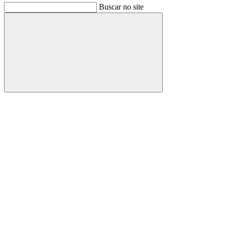
Buscar no site
Buscar
Link para o Facebook
Link para o Instagram