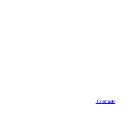
Diminuir fonte
Contraste