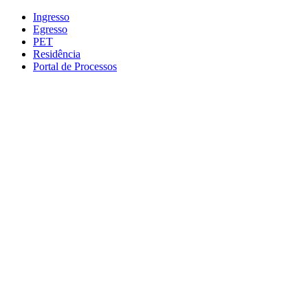
Conteúdo principal
Menu principal
Rodapé
Ingresso
Egresso
PET
Residência
Portal de Processos
Aumentar fonte
Diminuir fonte