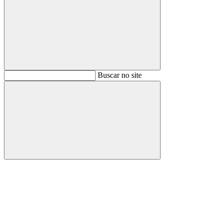
Buscar
Buscar no site
Buscar
Aumentar fonte