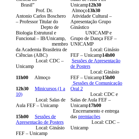
Brasil”
Unicamp
12h30
Prof. Dr.
Almoço
13h30
Antonio Carlos Boschero
Atividade Cultural –
– Professor Titular do
Apresentação Grupo
Depto de
Ginástico
Biologia Estrutural e
UNICAMP e
Funcional – IB/Unicamp,
Grupo de Dança FEF –
membro
UNICAMP
da Academia Brasileira de
Local: Ginásio
Ciências (ABC)
FEF – Unicamp
14h00
Local: CDC –
Sessões de Apresentação
Unicamp
de Posters
Local: Ginásio
11h00
Almoço
FEF – Unicamp
15h00
Sessões de Comunicação
​12h30
Minicursos (1 a
Oral 2
10)
Local: CDC e
Local: Salas de
Salas de Aula FEF –
Aula FEF – Unicamp
Unicamp
17h00
Encerramento e entrega
15h00
Sessões de
das
premiações
Apresentação de Posters
Local: CDC –
Local: Ginásio
Unicamp
FEF – Unicamp