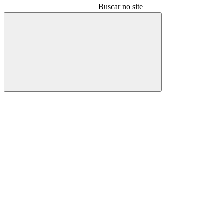
Buscar no site
Buscar
Link para o Facebook
Link para o Instagram