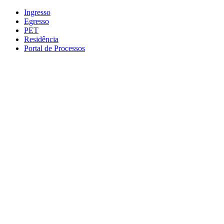
Conteúdo principal
Menu principal
Rodapé
Ingresso
Egresso
PET
Residência
Portal de Processos
Aumentar fonte
Diminuir fonte