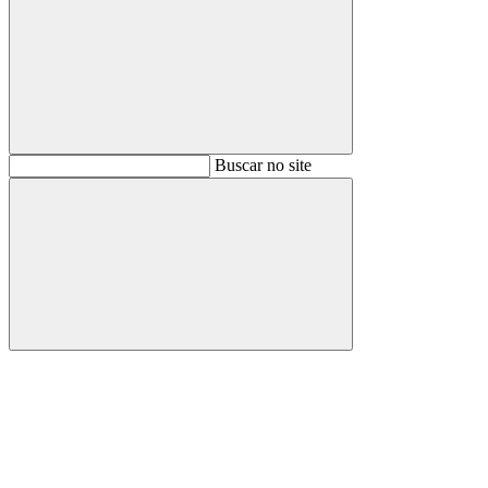
Buscar
Buscar no site
Buscar
Aumentar fonte