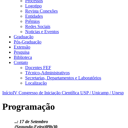
Processos
Logotipo
Revista Conexões
Entidades
Prêmios
Redes Sociais
Noticias e Eventos
Graduação
Pós-Graduação
Extensão
Pesquisa
Biblioteca
Contato
Docentes FEF
Técnico-Administrativos
Secretarias, Departamentos e Laboratórios
Localização
Início
IV Congresso de Iniciação Científica USP / Unicamp / Unesp
Programação
..: 17 de Setembro
(Segunda-Feira)
09h30