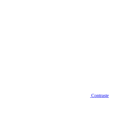
Diminuir fonte
Contraste