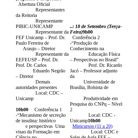
Abertura Oficial
Representantes
da Reitoria
Representante
PIBIC-UNICAMP
..: 18 de Setembro (Terça-
Representante da
Feira)
9h00
FEF Unicamp – Prof. Dr.
Conferência 2
Paulo Ferreira de
-“Produção de
Araujo – Diretor
Conhecimento na
Representante da
Educação Física
EEFEUSP – Prof. Dr.
– Perspectivas no Brasil”
Prof. Dr. Carlos
Prof. Dr. Ricardo
Eduardo Negrão
Jacó – Professor adjunto
– Diretor
da
Demais
Universidade de
autoridades presentes
Brasília, Bolsista de
Local: CDC –
Unicamp
Produtividade em
Pesquisa do CNPq – Nível
10h00
Conferência 1
2
-“Mecanismo de secreção
Local: CDC -
de insulina: histórico
Unicamp
10h00
e perspectivas Uma
Minicursos (11 a 20)
visao da Formação em
Local: CDC e
Ciência no
Salas de Aula FEF –