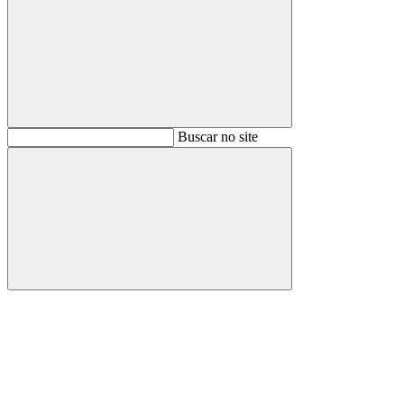
Buscar
Buscar no site
Buscar
Aumentar fonte