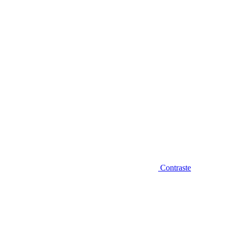
Diminuir fonte
Contraste