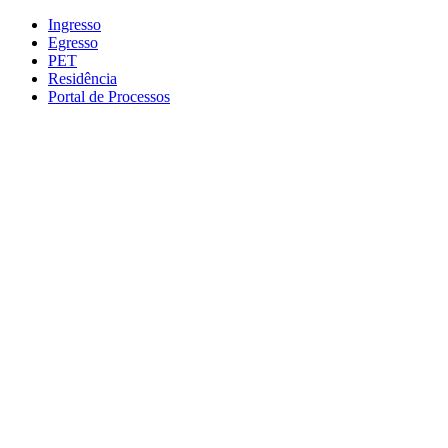
Conteúdo principal
Menu principal
Rodapé
Ingresso
Egresso
PET
Residência
Portal de Processos
Aumentar fonte
Diminuir fonte