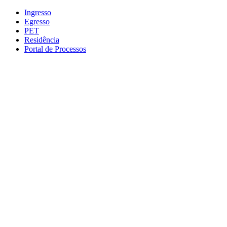
Conteúdo principal
Menu principal
Rodapé
Ingresso
Egresso
PET
Residência
Portal de Processos
Aumentar fonte
Diminuir fonte