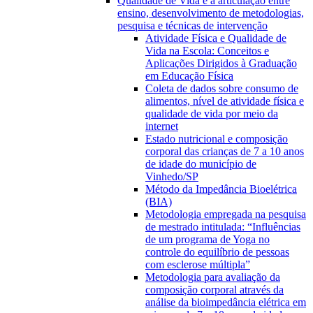
Qualidade de Vida e a articulação entre
ensino, desenvolvimento de metodologias,
pesquisa e técnicas de intervenção
Atividade Física e Qualidade de
Vida na Escola: Conceitos e
Aplicações Dirigidos à Graduação
em Educação Física
Coleta de dados sobre consumo de
alimentos, nível de atividade física e
qualidade de vida por meio da
internet
Estado nutricional e composição
corporal das crianças de 7 a 10 anos
de idade do município de
Vinhedo/SP
Método da Impedância Bioelétrica
(BIA)
Metodologia empregada na pesquisa
de mestrado intitulada: “Influências
de um programa de Yoga no
controle do equilíbrio de pessoas
com esclerose múltipla”
Metodologia para avaliação da
composição corporal através da
análise da bioimpedância elétrica em