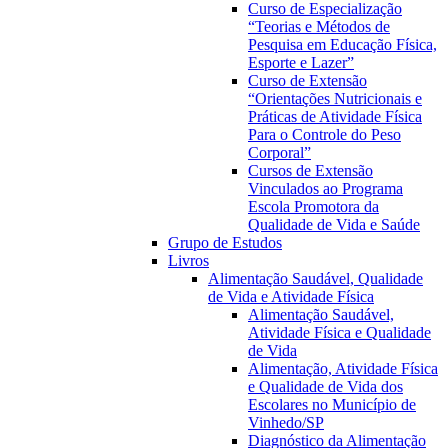
Curso de Especialização
“Teorias e Métodos de
Pesquisa em Educação Física,
Esporte e Lazer”
Curso de Extensão
“Orientações Nutricionais e
Práticas de Atividade Física
Para o Controle do Peso
Corporal”
Cursos de Extensão
Vinculados ao Programa
Escola Promotora da
Qualidade de Vida e Saúde
Grupo de Estudos
Livros
Alimentação Saudável, Qualidade
de Vida e Atividade Física
Alimentação Saudável,
Atividade Física e Qualidade
de Vida
Alimentação, Atividade Física
e Qualidade de Vida dos
Escolares no Município de
Vinhedo/SP
Diagnóstico da Alimentação