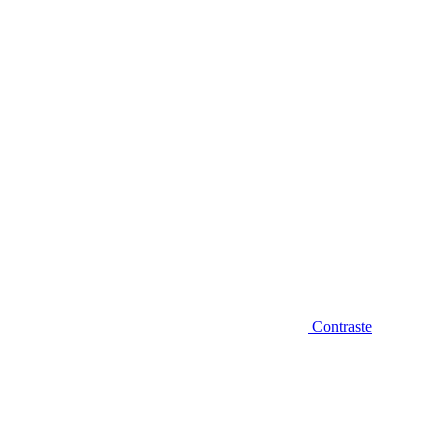
Diminuir fonte
Contraste