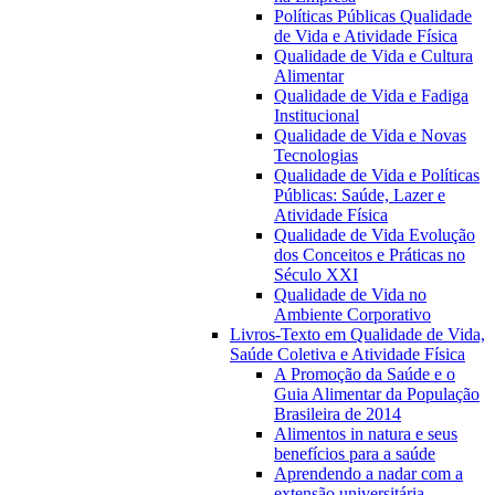
Políticas Públicas Qualidade
de Vida e Atividade Física
Qualidade de Vida e Cultura
Alimentar
Qualidade de Vida e Fadiga
Institucional
Qualidade de Vida e Novas
Tecnologias
Qualidade de Vida e Políticas
Públicas: Saúde, Lazer e
Atividade Física
Qualidade de Vida Evolução
dos Conceitos e Práticas no
Século XXI
Qualidade de Vida no
Ambiente Corporativo
Livros-Texto em Qualidade de Vida,
Saúde Coletiva e Atividade Física
A Promoção da Saúde e o
Guia Alimentar da População
Brasileira de 2014
Alimentos in natura e seus
benefícios para a saúde
Aprendendo a nadar com a
extensão universitária