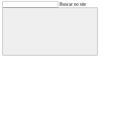
Buscar no site
Buscar
Link para o Facebook
Link para o Instagram