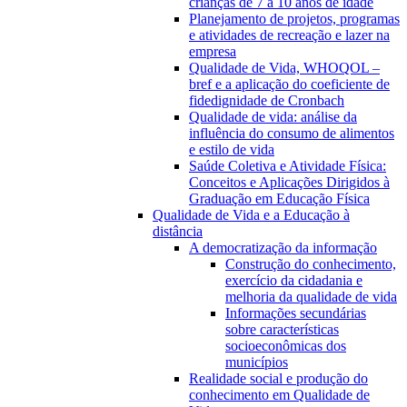
crianças de 7 a 10 anos de idade
Planejamento de projetos, programas
e atividades de recreação e lazer na
empresa
Qualidade de Vida, WHOQOL –
bref e a aplicação do coeficiente de
fidedignidade de Cronbach
Qualidade de vida: análise da
influência do consumo de alimentos
e estilo de vida
Saúde Coletiva e Atividade Física:
Conceitos e Aplicações Dirigidos à
Graduação em Educação Física
Qualidade de Vida e a Educação à
distância
A democratização da informação
Construção do conhecimento,
exercício da cidadania e
melhoria da qualidade de vida
Informações secundárias
sobre características
socioeconômicas dos
municípios
Realidade social e produção do
conhecimento em Qualidade de