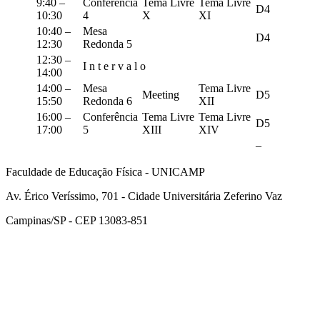
9:40 –
Conferência
Tema Livre
Tema Livre
D4
10:30
4
X
XI
10:40 –
Mesa
D4
12:30
Redonda 5
12:30 –
I n t e r v a l o
14:00
14:00 –
Mesa
Tema Livre
Meeting
D5
15:50
Redonda 6
XII
16:00 –
Conferência
Tema Livre
Tema Livre
D5
17:00
5
XIII
XIV
–
Faculdade de Educação Física - UNICAMP
Av. Érico Veríssimo, 701 - Cidade Universitária Zeferino Vaz
Campinas/SP - CEP 13083-851
Link para o Facebook