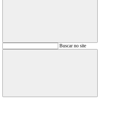
Buscar
Buscar no site
Buscar
Aumentar fonte