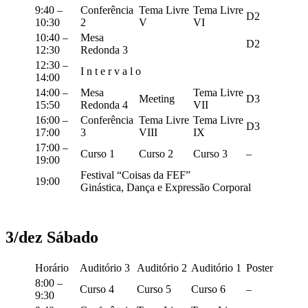
9:40 –
Conferência
Tema Livre
Tema Livre
D2
10:30
2
V
VI
10:40 –
Mesa
D2
12:30
Redonda 3
12:30 –
I n t e r v a l o
14:00
14:00 –
Mesa
Tema Livre
Meeting
D3
15:50
Redonda 4
VII
16:00 –
Conferência
Tema Livre
Tema Livre
D3
17:00
3
VIII
IX
17:00 –
Curso 1
Curso 2
Curso 3
–
19:00
Festival “Coisas da FEF”
19:00
Ginástica, Dança e Expressão Corporal
3/dez Sábado
Horário
Auditório 3
Auditório 2
Auditório 1
Poster
8:00 –
Curso 4
Curso 5
Curso 6
–
9:30