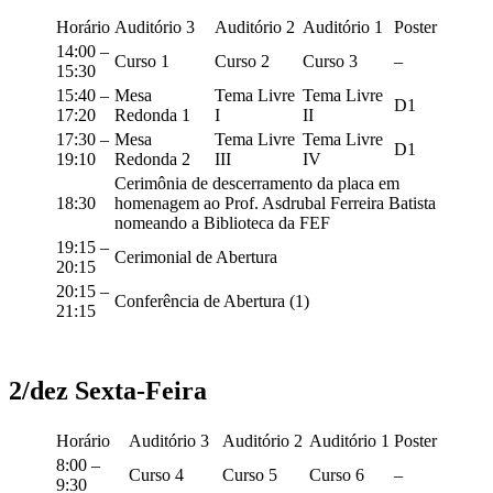
Horário
Auditório 3
Auditório 2
Auditório 1
Poster
14:00 –
Curso 1
Curso 2
Curso 3
–
15:30
15:40 –
Mesa
Tema Livre
Tema Livre
D1
17:20
Redonda 1
I
II
17:30 –
Mesa
Tema Livre
Tema Livre
D1
19:10
Redonda 2
III
IV
Cerimônia de descerramento da placa em
18:30
homenagem ao Prof. Asdrubal Ferreira Batista
nomeando a Biblioteca da FEF
19:15 –
Cerimonial de Abertura
20:15
20:15 –
Conferência de Abertura (1)
21:15
2/dez Sexta-Feira
Horário
Auditório 3
Auditório 2
Auditório 1
Poster
8:00 –
Curso 4
Curso 5
Curso 6
–
9:30