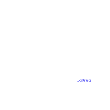
Diminuir fonte
Contraste