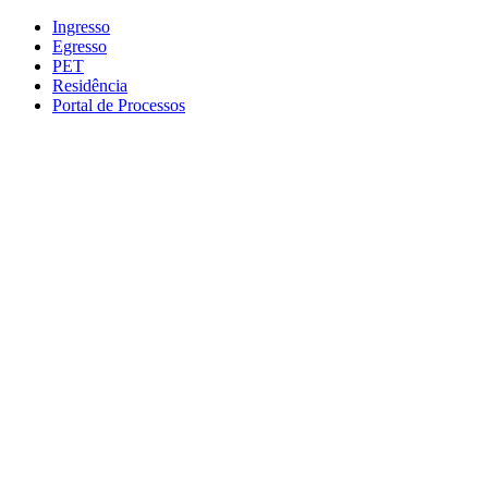
Conteúdo principal
Menu principal
Rodapé
Ingresso
Egresso
PET
Residência
Portal de Processos
Aumentar fonte
Diminuir fonte