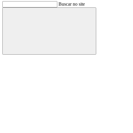
Buscar no site
Buscar
Link para o Facebook
Link para o Instagram