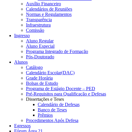
Auxílio Financeiro
Calendários de Reuniões
Normas e Regulamentos
Transparência
Infraestrutura
Comissão
Ingresso
Aluno Regular
Aluno Especial
Programa Integrado de Formação
Pós-Doutorado
Alunos
Catálogo
Calendário Escolar(DAC)
Grade Horária
Bolsas de Estudo
Programa de Estágio Docente – PED
Pré-Requisitos para Qualificação e Defesas
Dissertações e Teses
Calendário de Defesas
Banco de Teses
Prêmios
Procedimentos Após Defesa
Egressos
Fórum Área 21