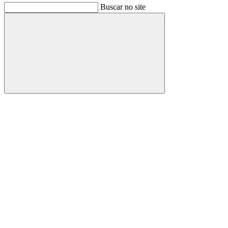
Buscar no site
Buscar
Link para o Facebook
Link para o Instagram