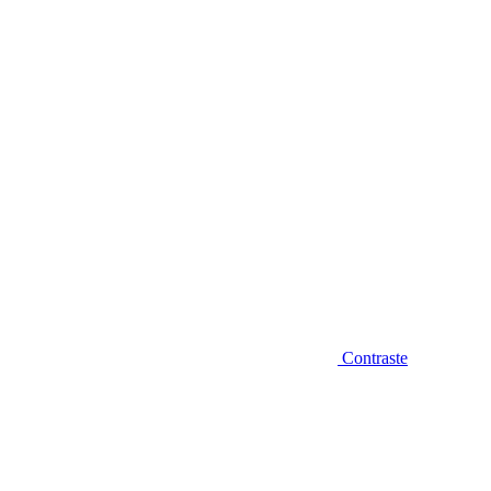
Diminuir fonte
Contraste