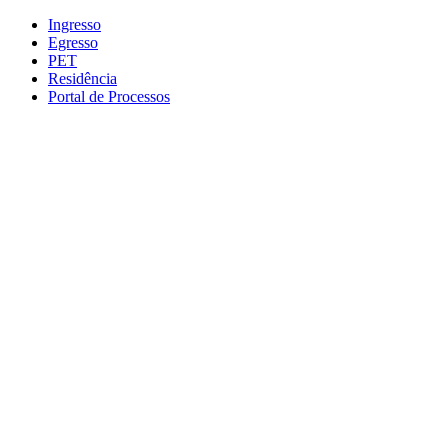
Conteúdo principal
Menu principal
Rodapé
Ingresso
Egresso
PET
Residência
Portal de Processos
Aumentar fonte
Diminuir fonte