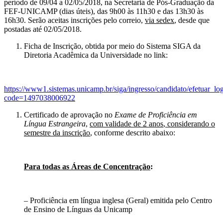
período de 09/04 a 02/05/2018, na Secretaria de Pós-Graduação da
FEF-UNICAMP (dias úteis), das 9h00 às 11h30 e das 13h30 às
16h30. Serão aceitas inscrições pelo correio,
via sedex
, desde que
postadas até 02/05/2018.
Ficha de Inscrição, obtida por meio do Sistema SIGA da
Diretoria Acadêmica da Universidade no link:
https://www1.sistemas.unicamp.br/siga/ingresso/candidato/efetuar_lo
code=1497038006922
Certificado de aprovação no
Exame de Proficiência em
Língua Estrangeira
,
com validade de 2 anos
,
considerando o
semestre da inscrição
, conforme descrito abaixo:
Para todas as Áreas de Concentração
:
– Proficiência em língua inglesa (Geral) emitida pelo Centro
de Ensino de Línguas da Unicamp