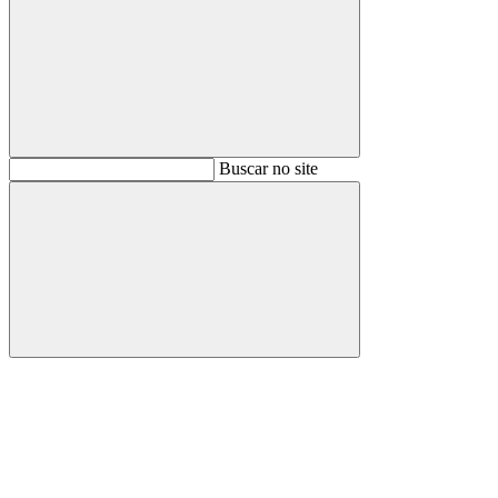
Buscar
Buscar no site
Buscar
Aumentar fonte