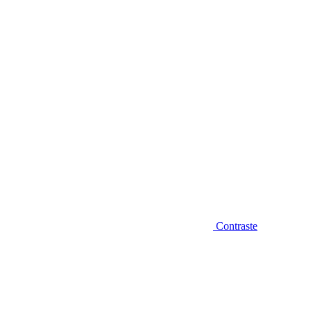
Diminuir fonte
Contraste