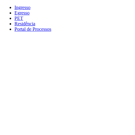
Conteúdo principal
Menu principal
Rodapé
Ingresso
Egresso
PET
Residência
Portal de Processos
Aumentar fonte
Diminuir fonte