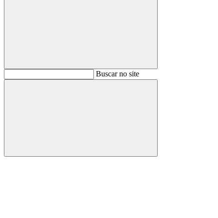
Buscar
Buscar no site
Buscar
Aumentar fonte