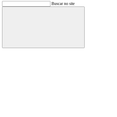
Buscar no site
Buscar
Link para o Facebook
Link para o Instagram