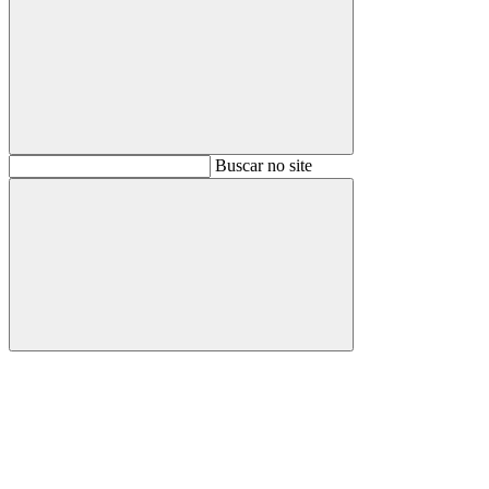
Buscar
Buscar no site
Buscar
Aumentar fonte