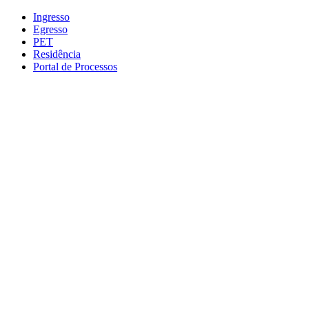
Conteúdo principal
Menu principal
Rodapé
Ingresso
Egresso
PET
Residência
Portal de Processos
Aumentar fonte
Diminuir fonte