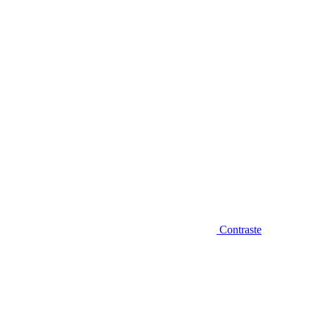
Diminuir fonte
Contraste