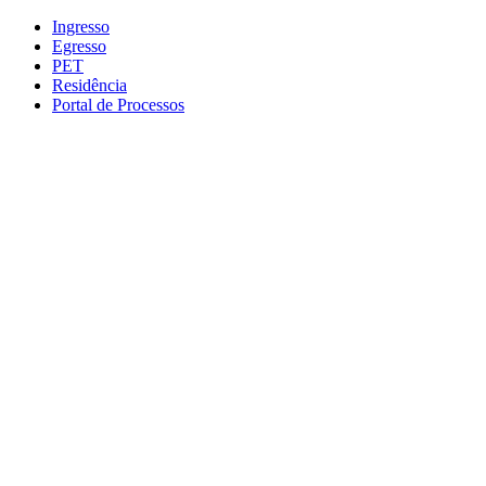
Conteúdo principal
Menu principal
Rodapé
Ingresso
Egresso
PET
Residência
Portal de Processos
Aumentar fonte
Diminuir fonte