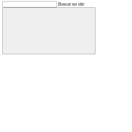
Buscar no site
Buscar
Link para o Facebook
Link para o Instagram