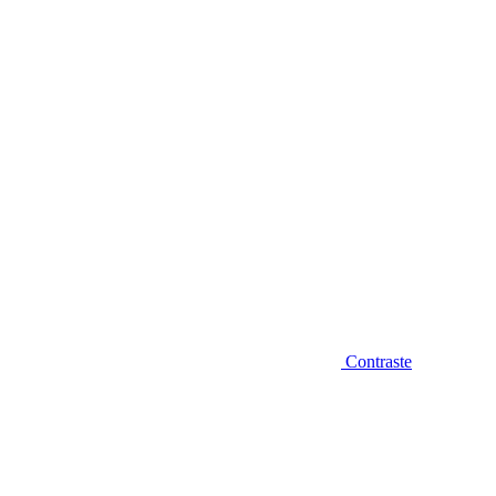
Diminuir fonte
Contraste