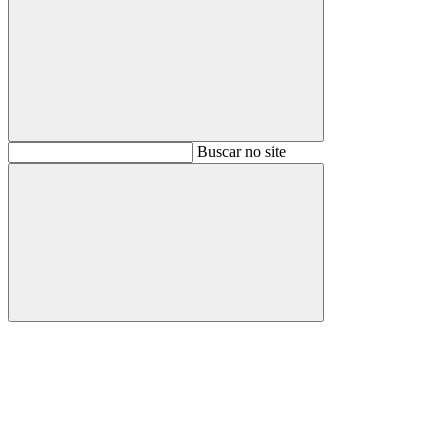
Buscar
Buscar no site
Buscar
Aumentar fonte