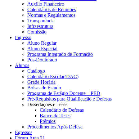
Auxílio Financeiro
Calendários de Reuniões
Normas e Regulamentos
Transparência
Infraestrutura
Comissão
Ingresso
Aluno Regular
Aluno Especial
Programa Integrado de Formação
Pós-Doutorado
Alunos
Catálogo
Calendário Escolar(DAC)
Grade Horária
Bolsas de Estudo
Programa de Estágio Docente – PED
Pré-Requisitos para Qualificação e Defesas
Dissertações e Teses
Calendário de Defesas
Banco de Teses
Prêmios
Procedimentos Após Defesa
Egressos
Fórum Área 21