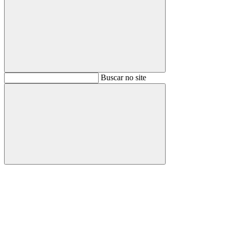
Buscar
Buscar no site
Buscar
Aumentar fonte