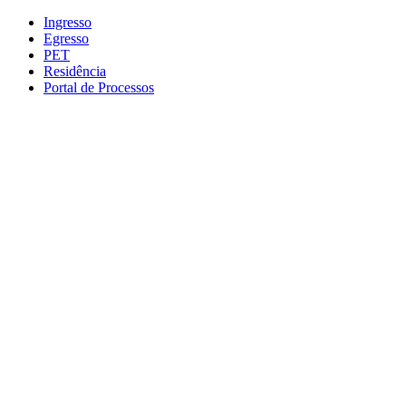
Conteúdo principal
Menu principal
Rodapé
Ingresso
Egresso
PET
Residência
Portal de Processos
Aumentar fonte
Diminuir fonte