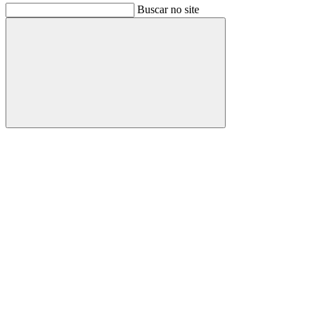
Buscar no site
Buscar
Link para o Facebook
Link para o Instagram