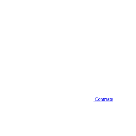
Diminuir fonte
Contraste