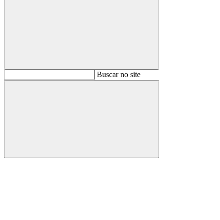
Buscar
Buscar no site
Buscar
Aumentar fonte