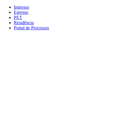
Conteúdo principal
Menu principal
Rodapé
Ingresso
Egresso
PET
Residência
Portal de Processos
Aumentar fonte
Diminuir fonte