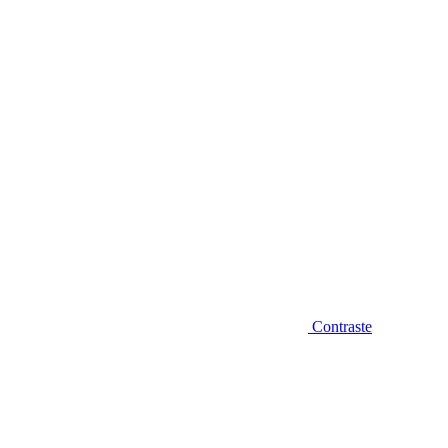
Diminuir fonte
Contraste