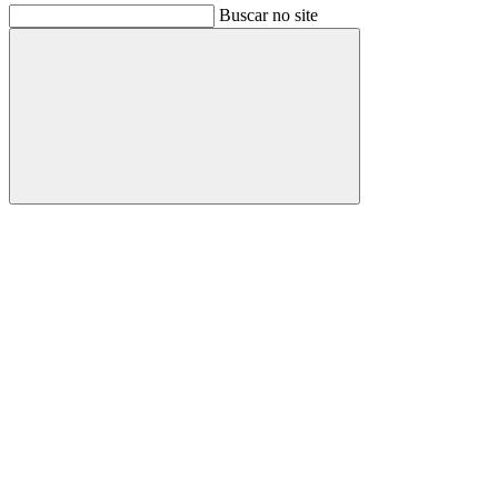
Buscar no site
Buscar
Link para o Facebook
Link para o Instagram