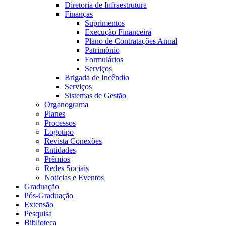
Diretoria de Infraestrutura
Finanças
Suprimentos
Execução Financeira
Plano de Contratações Anual
Patrimônio
Formulários
Serviços
Brigada de Incêndio
Serviços
Sistemas de Gestão
Organograma
Planes
Processos
Logotipo
Revista Conexões
Entidades
Prêmios
Redes Sociais
Noticias e Eventos
Graduação
Pós-Graduação
Extensão
Pesquisa
Biblioteca