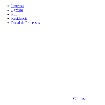
Conteúdo principal
Menu principal
Rodapé
Ingresso
Egresso
PET
Residência
Portal de Processos
Aumentar fonte
Contraste