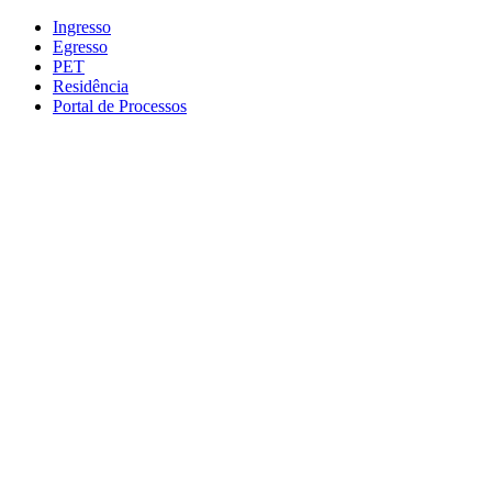
Conteúdo principal
Menu principal
Rodapé
Ingresso
Egresso
PET
Residência
Portal de Processos
Aumentar fonte
Diminuir fonte