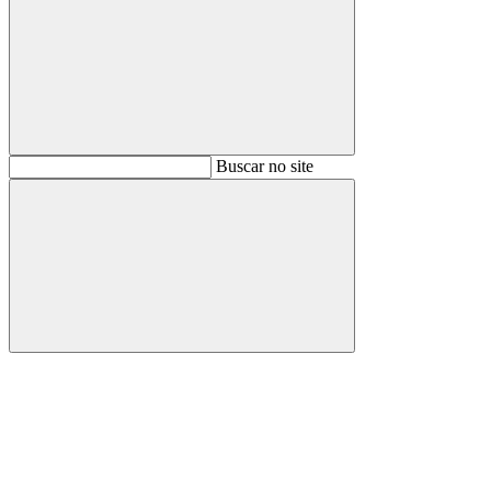
Buscar
Buscar no site
Buscar
Aumentar fonte