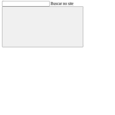
Buscar no site
Buscar
Link para o Facebook
Link para o Instagram