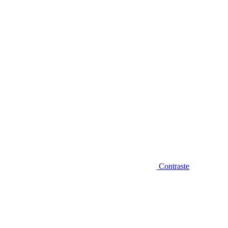
Diminuir fonte
Contraste