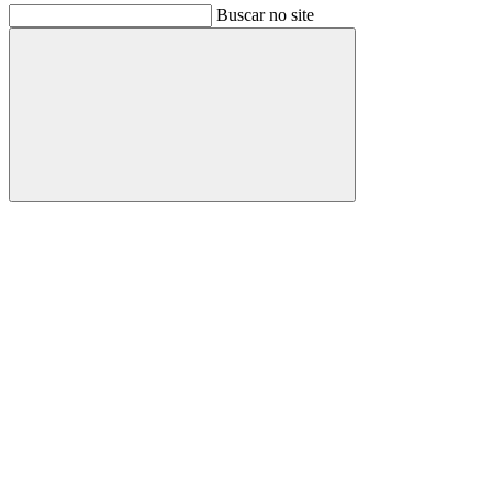
Buscar no site
Buscar
Link para o Facebook
Link para o Instagram