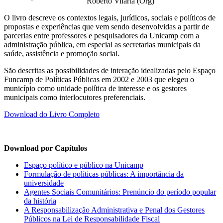
Roberto Vilarta (Org)
O livro descreve os contextos legais, jurídicos, sociais e políticos de
propostas e experiências que vem sendo desenvolvidas a partir de
parcerias entre professores e pesquisadores da Unicamp com a
administração pública, em especial as secretarias municipais da
saúde, assistência e promoção social.
São descritas as possibilidades de interação idealizadas pelo Espaço
Funcamp de Políticas Públicas em 2002 e 2003 que elegeu o
município como unidade política de interesse e os gestores
municipais como interlocutores preferenciais.
Download do Livro Completo
Download por Capítulos
Espaço político e público na Unicamp
Formulação de políticas públicas: A importância da
universidade
Agentes Sociais Comunitários: Prenúncio do período popular
da história
A Responsabilização Administrativa e Penal dos Gestores
Públicos na Lei de Responsabilidade Fiscal