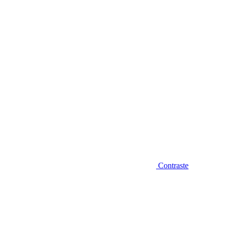
Diminuir fonte
Contraste