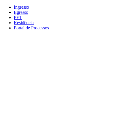
Conteúdo principal
Menu principal
Rodapé
Ingresso
Egresso
PET
Residência
Portal de Processos
Aumentar fonte
Diminuir fonte