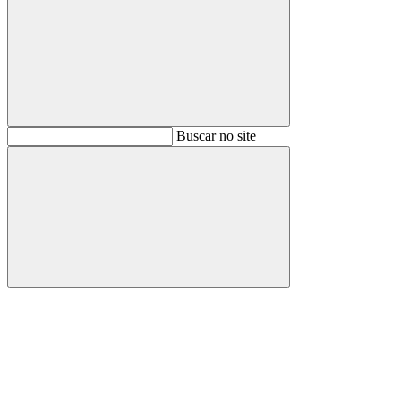
Buscar
Buscar no site
Buscar
Aumentar fonte