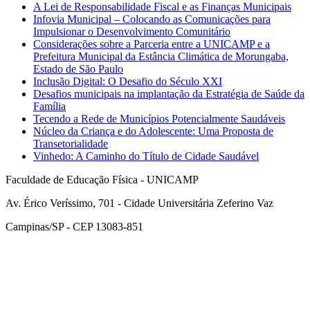
A Lei de Responsabilidade Fiscal e as Finanças Municipais
Infovia Municipal – Colocando as Comunicações para
Impulsionar o Desenvolvimento Comunitário
Considerações sobre a Parceria entre a UNICAMP e a
Prefeitura Municipal da Estância Climática de Morungaba,
Estado de São Paulo
Inclusão Digital: O Desafio do Século XXI
Desafios municipais na implantação da Estratégia de Saúde da
Família
Tecendo a Rede de Municípios Potencialmente Saudáveis
Núcleo da Criança e do Adolescente: Uma Proposta de
Transetorialidade
​Vinhedo: A Caminho do Título de Cidade Saudável
Faculdade de Educação Física - UNICAMP
Av. Érico Veríssimo, 701 - Cidade Universitária Zeferino Vaz
Campinas/SP - CEP 13083-851
Link para o Facebook