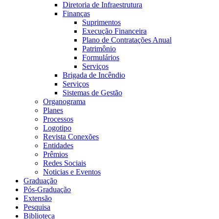
Diretoria de Infraestrutura
Finanças
Suprimentos
Execução Financeira
Plano de Contratações Anual
Patrimônio
Formulários
Serviços
Brigada de Incêndio
Serviços
Sistemas de Gestão
Organograma
Planes
Processos
Logotipo
Revista Conexões
Entidades
Prêmios
Redes Sociais
Noticias e Eventos
Graduação
Pós-Graduação
Extensão
Pesquisa
Biblioteca