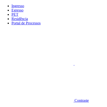
Conteúdo principal
Menu principal
Rodapé
Ingresso
Egresso
PET
Residência
Portal de Processos
Aumentar fonte
Contraste