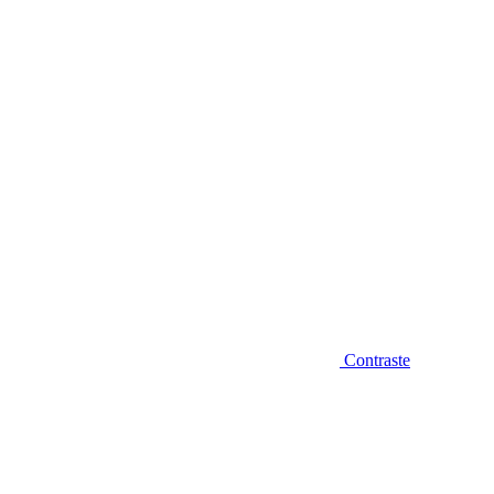
Diminuir fonte
Contraste