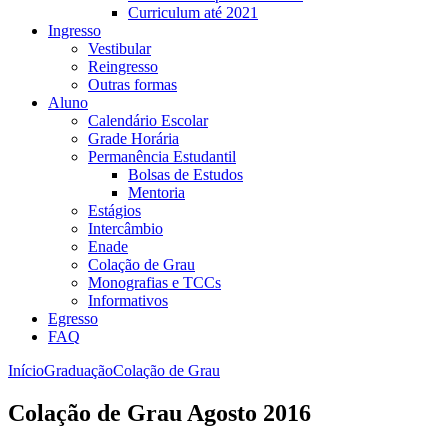
Curriculum até 2021
Ingresso
Vestibular
Reingresso
Outras formas
Aluno
Calendário Escolar
Grade Horária
Permanência Estudantil
Bolsas de Estudos
Mentoria
Estágios
Intercâmbio
Enade
Colação de Grau
Monografias e TCCs
Informativos
Egresso
FAQ
Início
Graduação
Colação de Grau
Colação de Grau Agosto 2016