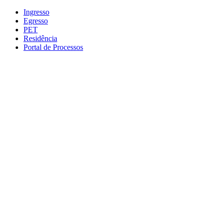
Conteúdo principal
Menu principal
Rodapé
Ingresso
Egresso
PET
Residência
Portal de Processos
Aumentar fonte
Diminuir fonte