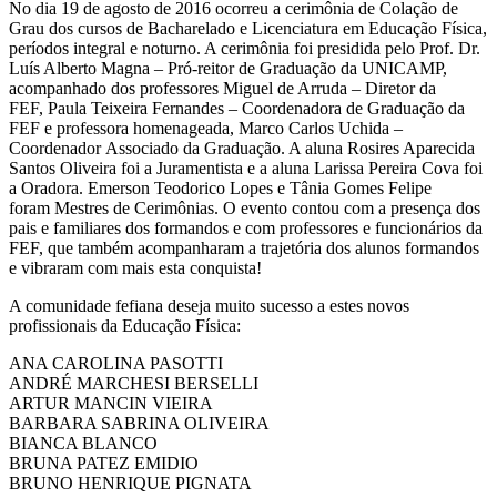
No dia 19 de agosto de 2016 ocorreu a cerimônia de Colação de
Grau dos cursos de Bacharelado e Licenciatura em Educação Física,
períodos integral e noturno. A cerimônia foi presidida pelo Prof. Dr.
Luís Alberto Magna – Pró-reitor de Graduação da UNICAMP,
acompanhado dos professores Miguel de Arruda – Diretor da
FEF, Paula Teixeira Fernandes – Coordenadora de Graduação da
FEF e professora homenageada, Marco Carlos Uchida –
Coordenador Associado da Graduação. A aluna Rosires Aparecida
Santos Oliveira foi a Juramentista e a aluna Larissa Pereira Cova foi
a Oradora. Emerson Teodorico Lopes e Tânia Gomes Felipe
foram Mestres de Cerimônias. O evento contou com a presença dos
pais e familiares dos formandos e com professores e funcionários da
FEF, que também acompanharam a trajetória dos alunos formandos
e vibraram com mais esta conquista!
A comunidade fefiana deseja muito sucesso a estes novos
profissionais da Educação Física:
ANA CAROLINA PASOTTI
ANDRÉ MARCHESI BERSELLI
ARTUR MANCIN VIEIRA
BARBARA SABRINA OLIVEIRA
BIANCA BLANCO
BRUNA PATEZ EMIDIO
BRUNO HENRIQUE PIGNATA