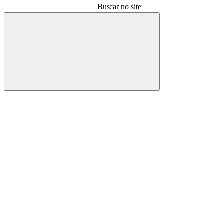
Buscar no site
Buscar
Link para o Facebook
Link para o Instagram