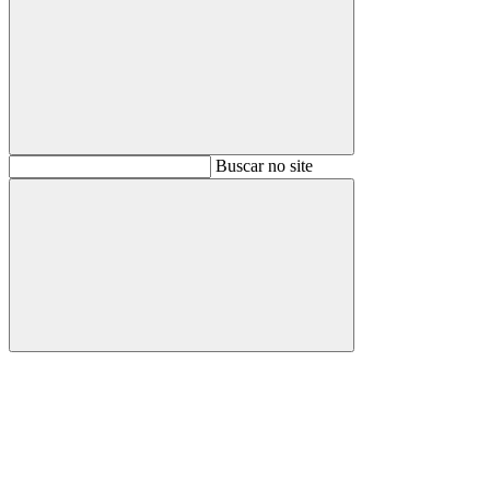
Buscar
Buscar no site
Buscar
Aumentar fonte