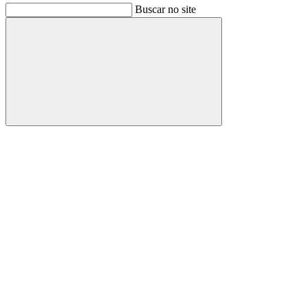
Buscar no site
Buscar
Link para o Facebook
Link para o Instagram