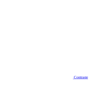
Diminuir fonte
Contraste