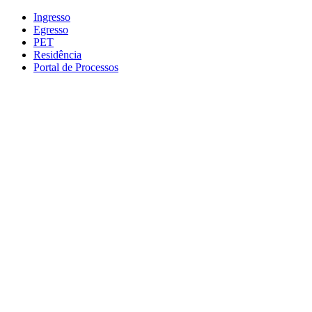
Conteúdo principal
Menu principal
Rodapé
Ingresso
Egresso
PET
Residência
Portal de Processos
Aumentar fonte
Diminuir fonte