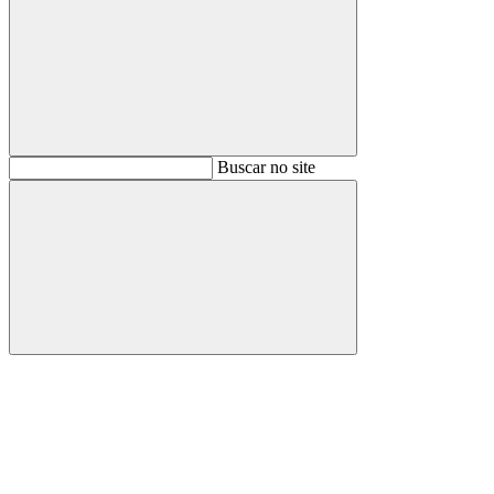
Buscar
Buscar no site
Buscar
Aumentar fonte