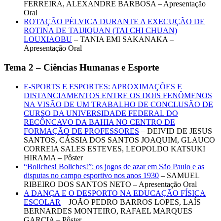
FERREIRA, ALEXANDRE BARBOSA – Apresentação
Oral
ROTAÇÃO PÉLVICA DURANTE A EXECUÇÃO DE
ROTINA DE TAIJIQUAN (TAI CHI CHUAN)
LOUXIAOBU
– TANIA EMI SAKANAKA –
Apresentação Oral
Tema 2 – Ciências Humanas e Esporte
E-SPORTS E ESPORTES: APROXIMAÇÕES E
DISTANCIAMENTOS ENTRE OS DOIS FENÔMENOS
NA VISÃO DE UM TRABALHO DE CONCLUSÃO DE
CURSO DA UNIVERSIDADE FEDERAL DO
RECÔNCAVO DA BAHIA NO CENTRO DE
FORMAÇÃO DE PROFESSORES
– DEIVID DE JESUS
SANTOS, CÁSSIA DOS SANTOS JOAQUIM, GLAUCO
CORREIA SALES ESTEVES, LEOPOLDO KATSUKI
HIRAMA – Pôster
“Boliches! Boliches!”: os jogos de azar em São Paulo e as
disputas no campo esportivo nos anos 1930
– SAMUEL
RIBEIRO DOS SANTOS NETO – Apresentação Oral
A DANÇA E O DESPORTO NA EDUCAÇÃO FÍSICA
ESCOLAR
– JOÃO PEDRO BARROS LOPES, LAÍS
BERNARDES MONTEIRO, RAFAEL MARQUES
GARCIA – Pôster