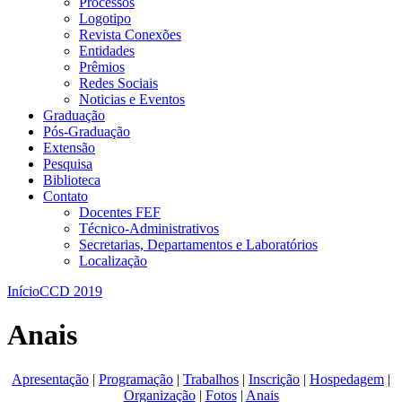
Processos
Logotipo
Revista Conexões
Entidades
Prêmios
Redes Sociais
Noticias e Eventos
Graduação
Pós-Graduação
Extensão
Pesquisa
Biblioteca
Contato
Docentes FEF
Técnico-Administrativos
Secretarias, Departamentos e Laboratórios
Localização
Início
CCD 2019
Anais
Apresentação
|
Programação
|
Trabalhos
|
Inscrição
|
Hospedagem
|
Organização
|
Fotos
|
Anais