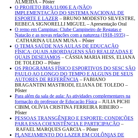
ALMEIDA – Pôster
O PROJETO BRA/11/006 E A (NÃO)
IMPLEMENTAÇÃO DO SISTEMA NACIONAL DE
ESPORTE E LAZER
– BRUNO MODESTO SILVESTRE,
REBECA SIGNORELLI MIGUEL – Apresentação Oral
O remo em Campinas: Clube Campineiro de Regatas e
Natação e as novas relações com a natureza (1918-1935)
–
CATHARINA ULIAN MUSA – Pôster
O TEMA SAÚDE NAS AULAS DE EDUCAÇÃO
FÍSICA: QUAIS ABORDAGENS SÃO REALIZADAS E
QUAIS DESEJAMOS
– CÁSSIA MARIA HESS, ELIANA
DE TOLEDO – Pôster
OS PROGRAMAS FÍSICO ESPORTIVOS DO SESC SÃO
PAULO AO LONGO DO TEMPO E ALGUNS DE SEUS
AUTORES DE REFERÊNCIA
– FABIANO
BRAGANTINI MASTRODI, ELIANA DE TOLEDO –
Pôster
Para além da sala de aula: As atividades complementares na
formação do professor de Educação Física
– JULIA PICHI
CIBIM, OLÍVIA CRISTINA FERREIRA RIBEIRO –
Pôster
PESSOAS TRANSGÊNERO E ESPORTE: CONDIÇÕES
PARA ESSA COEXISTÊNCIA E PARTICIPAÇÃO
–
RAFAEL MARQUES GARCIA – Pôster
PLANEJAMENTO DO LAZER EM COLÔNIAS DE