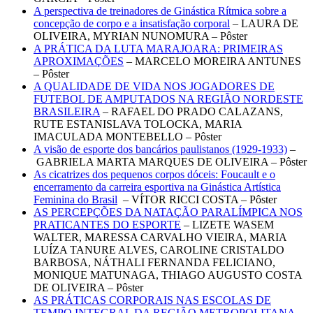
A perspectiva de treinadores de Ginástica Rítmica sobre a
concepção de corpo e a insatisfação corporal
– LAURA DE
OLIVEIRA, MYRIAN NUNOMURA – Pôster
A PRÁTICA DA LUTA MARAJOARA: PRIMEIRAS
APROXIMAÇÕES
– MARCELO MOREIRA ANTUNES
– Pôster
A QUALIDADE DE VIDA NOS JOGADORES DE
FUTEBOL DE AMPUTADOS NA REGIÃO NORDESTE
BRASILEIRA
– RAFAEL DO PRADO CALAZANS,
RUTE ESTANISLAVA TOLOCKA, MARIA
IMACULADA MONTEBELLO – Pôster
A visão de esporte dos bancários paulistanos (1929-1933)
–
GABRIELA MARTA MARQUES DE OLIVEIRA – Pôster
As cicatrizes dos pequenos corpos dóceis: Foucault e o
encerramento da carreira esportiva na Ginástica Artística
Feminina do Brasil
– VÍTOR RICCI COSTA – Pôster
AS PERCEPÇÕES DA NATAÇÃO PARALÍMPICA NOS
PRATICANTES DO ESPORTE
– LIZETE WASEM
WALTER, MARESSA CARVALHO VIEIRA, MARIA
LUÍZA TANURE ALVES, CAROLINE CRISTALDO
BARBOSA, NÁTHALI FERNANDA FELICIANO,
MONIQUE MATUNAGA, THIAGO AUGUSTO COSTA
DE OLIVEIRA – Pôster
AS PRÁTICAS CORPORAIS NAS ESCOLAS DE
TEMPO INTEGRAL DA REGIÃO METROPOLITANA