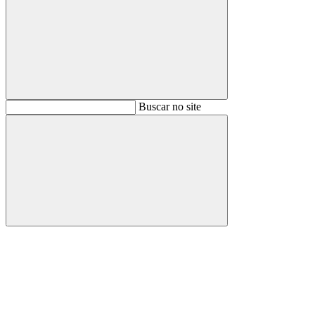
Buscar
Buscar no site
Buscar
Aumentar fonte