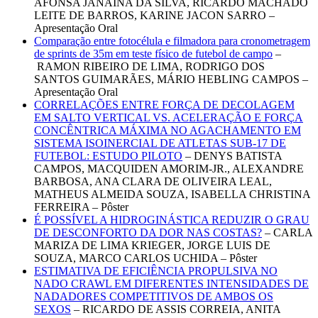
AFONSA JANAINA DA SILVA, RICARDO MACHADO
LEITE DE BARROS, KARINE JACON SARRO –
Apresentação Oral
Comparação entre fotocélula e filmadora para cronometragem
de sprints de 35m em teste físico de futebol de campo
–
RAMON RIBEIRO DE LIMA, RODRIGO DOS
SANTOS GUIMARÃES, MÁRIO HEBLING CAMPOS –
Apresentação Oral
CORRELAÇÕES ENTRE FORÇA DE DECOLAGEM
EM SALTO VERTICAL VS. ACELERAÇÃO E FORÇA
CONCÊNTRICA MÁXIMA NO AGACHAMENTO EM
SISTEMA ISOINERCIAL DE ATLETAS SUB-17 DE
FUTEBOL: ESTUDO PILOTO
– DENYS BATISTA
CAMPOS, MACQUIDEN AMORIM-JR., ALEXANDRE
BARBOSA, ANA CLARA DE OLIVEIRA LEAL,
MATHEUS ALMEIDA SOUZA, ISABELLA CHRISTINA
FERREIRA – Pôster
É POSSÍVEL A HIDROGINÁSTICA REDUZIR O GRAU
DE DESCONFORTO DA DOR NAS COSTAS?
– CARLA
MARIZA DE LIMA KRIEGER, JORGE LUIS DE
SOUZA, MARCO CARLOS UCHIDA – Pôster
ESTIMATIVA DE EFICIÊNCIA PROPULSIVA NO
NADO CRAWL EM DIFERENTES INTENSIDADES DE
NADADORES COMPETITIVOS DE AMBOS OS
SEXOS
– RICARDO DE ASSIS CORREIA, ANITA