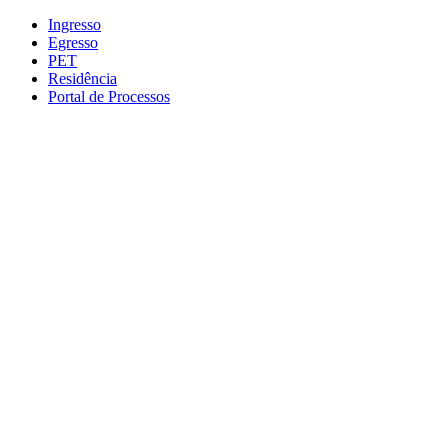
Conteúdo principal
Menu principal
Rodapé
Ingresso
Egresso
PET
Residência
Portal de Processos
Aumentar fonte
Diminuir fonte