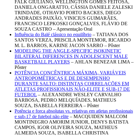
FALK GIULIANO, WELLINGTON GOMES FEITOSA,
DANIELA ONGARATTO, CÁSSIA DANIELE ZALESKI
TRINDADE, OTHAVIO PORTO BACKES, DIEGO
ANDRADES PAIXÃO, VINICIUS GUIMARÃES,
FRANCISCO LEPKOSKI GONÇALVES, FLÁVIO DE
SOUZA CASTRO – Apresentação Oral
Influência do Balé clássico no equilíbrio
– TATIANA DOS
SANTOS VERZA, PRISCILA MONTEMOR, RICARDO
M. L. BARROS, KARINE JACON SARRO – Pôster
MODELING THE ANGLE-SPECIFIC ISOKINETIC
BILATERAL DIFERENCES IN ADOLESCENT MALE
BASKETBALL PLAYERS
– AHLAN BENEZAR LIMA –
Pôster
POTÊNCIA CONCÊNTRICA MÁXIMA, VARIÁVEIS
ANTROPOMÉTRICAS E DE DESEMPENHO
DURANTE SALTO: DISTINTAS CORRELAÇÕES EM
ATLETAS PROFISSIONAIS NÃO-ELITE E SUB-17 DE
FUTEBOL
– ALEXANDRE WESLEY CARVALHO
BARBOSA, PEDRO MELQUÍADES, MATHEUS
SOUZA, ISABELLA FERREIRA – Pôster
Potência e força absolutas vs. relativas em atletas profissionais
e sub-17 de futebol não elite
– MACQUIDEN MALCOM
MONTINEGRO AMORIM JUNIOR, DENYS BATISTA
CAMPOS, IGOR OLIVEIRA SOUZA, MATHEUS
ALMEIDA SOUZA, ISABELLA CHRISTINA