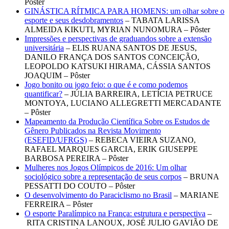
Pôster
GINÁSTICA RÍTMICA PARA HOMENS: um olhar sobre o
esporte e seus desdobramentos
– TABATA LARISSA
ALMEIDA KIKUTI, MYRIAN NUNOMURA – Pôster
Impressões e perspectivas de graduandos sobre a extensão
universitária
– ELIS RUANA SANTOS DE JESUS,
DANILO FRANÇA DOS SANTOS CONCEIÇÃO,
LEOPOLDO KATSUKI HIRAMA, CÁSSIA SANTOS
JOAQUIM – Pôster
Jogo bonito ou jogo feio: o que é e como podemos
quantificar?
– JÚLIA BARREIRA, LETÍCIA PETRUCE
MONTOYA, LUCIANO ALLEGRETTI MERCADANTE
– Pôster
Mapeamento da Produção Científica Sobre os Estudos de
Gênero Publicados na Revista Movimento
(ESEFID/UFRGS)
– REBECA VIEIRA SUZANO,
RAFAEL MARQUES GARCIA, ERIK GIUSEPPE
BARBOSA PEREIRA – Pôster
Mulheres nos Jogos Olímpicos de 2016: Um olhar
sociológico sobre a representação de seus corpos
– BRUNA
PESSATTI DO COUTO – Pôster
O desenvolvimento do Paraciclismo no Brasil
– MARIANE
FERREIRA – Pôster
O esporte Paralímpico na França: estrutura e perspectiva
–
RITA CRISTINA LANOUX, JOSÉ JULIO GAVIÃO DE