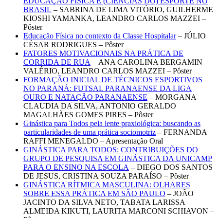
EDUCAÇÃO FÍSICA E (CIÊNCIAS DO) ESPORTE NO
BRASIL
– SABRINA DE LIMA VITÓRIO, GUILHERME
KIOSHI YAMANKA, LEANDRO CARLOS MAZZEI –
Pôster
Educação Física no contexto da Classe Hospitalar
– JÚLIO
CÉSAR RODRIGUES – Pôster
FATORES MOTIVACIONAIS NA PRÁTICA DE
CORRIDA DE RUA
– ANA CAROLINA BERGAMIN
VALÉRIO, LEANDRO CARLOS MAZZEI – Pôster
FORMAÇÃO INICIAL DE TÉCNICOS ESPORTIVOS
NO PARANÁ: FUTSAL PARANAENSE DA LIGA
OURO E NATAÇÃO PARANAENSE
– MORGANA
CLAUDIA DA SILVA, ANTONIO GERALDO
MAGALHÃES GOMES PIRES – Pôster
Ginástica para Todos pela lente praxiológica: buscando as
particularidades de uma prática sociomotriz
– FERNANDA
RAFFI MENEGALDO – Apresentação Oral
GINÁSTICA PARA TODOS: CONTRIBUIÇÕES DO
GRUPO DE PESQUISA EM GINÁSTICA DA UNICAMP
PARA O ENSINO NA ESCOLA
– DIEGO DOS SANTOS
DE JESUS, CRISTINA SOUZA PARAÍSO – Pôster
GINÁSTICA RÍTMICA MASCULINA: OLHARES
SOBRE ESSA PRÁTICA EM SÃO PAULO
– JOÃO
JACINTO DA SILVA NETO, TABATA LARISSA
ALMEIDA KIKUTI, LAURITA MARCONI SCHIAVON –