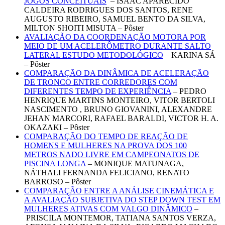
JOGOS CONCEITUAIS
– ISAAC APARECIDO
CALDEIRA RODRIGUES DOS SANTOS, RENE
AUGUSTO RIBEIRO, SAMUEL BENTO DA SILVA,
MILTON SHOITI MISUTA – Pôster
AVALIAÇÃO DA COORDENAÇÃO MOTORA POR
MEIO DE UM ACELERÔMETRO DURANTE SALTO
LATERAL ESTUDO METODOLÓGICO
– KARINA SÁ
– Pôster
COMPARAÇÃO DA DINÂMICA DE ACELERAÇÃO
DE TRONCO ENTRE CORREDORES COM
DIFERENTES TEMPO DE EXPERIÊNCIA
– PEDRO
HENRIQUE MARTINS MONTEIRO, VITOR BERTOLI
NASCIMENTO , BRUNO GIOVANINI, ALEXANDRE
JEHAN MARCORI, RAFAEL BARALDI, VICTOR H. A.
OKAZAKI – Pôster
COMPARAÇÃO DO TEMPO DE REAÇÃO DE
HOMENS E MULHERES NA PROVA DOS 100
METROS NADO LIVRE EM CAMPEONATOS DE
PISCINA LONGA
– MONIQUE MATUNAGA,
NÁTHALI FERNANDA FELICIANO, RENATO
BARROSO – Pôster
COMPARAÇÃO ENTRE A ANÁLISE CINEMÁTICA E
A AVALIAÇÃO SUBJETIVA DO STEP DOWN TEST EM
MULHERES ATIVAS COM VALGO DINÂMICO
–
PRISCILA MONTEMOR, TATIANA SANTOS VERZA,