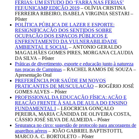
FÉRIAS: UM ESTUDO DO ‘FARRA NAS FÉRIAS’
FEF/UNICAMP EDIÇÃO 2019
– OLÍVIA CRISTINA
FERREIRA RIBEIRO, ISABELA VIRGINIA SESTARI –
Pôster
POLÍTICA PÚBLICA DE LAZER E ESPORTE:
RESIGNIFICAÇÃO DOS SENTIDOS SOBRE
OCUPAÇÃO DOS ESPAÇOS PÚBLICOS E
ENFRENTAMENTO DA VULNERABILIDADE
AMBIENTAL E SOCIAL
– ANTONIO GERALDO
MAGALHÃES GOMES PIRES, MORGANA CLAUDIA
DA SILVA – Pôster
Práticas de divertimento, esporte e educação junto à natureza
nas praças de Campinas
– RACHEL RAMOS DE SOUZA –
Apresentação Oral
PREFERÊNCIA POR SAÚDE EM NOVOS
PRATICANTES DE MUSCULAÇÃO
– ROGÉRIO JOSÉ
GOMES ALVES – Pôster
PROFISSIONAL DA EDUCAÇÃO FÍSICA: AÇÃO E
REAÇÃO FRENTE À SALA DE AULA DO ENSINO
FUNDAMENTAL I
– LEOCRICIA GONÇALO
PEREIRA, MARIA CÂNDIDA DE OLIVEIRA COSTA,
CÁSSIO JOSÉ SILVA DE ALMEIDA – Pôster
Segurança no circo: sugestão de protocolo para ancoragens de
aparelhos aéreos
– JOÃO GABRIEL BAPTISTOTTI,
MARCO A. C. BORTOLETO – Pôster