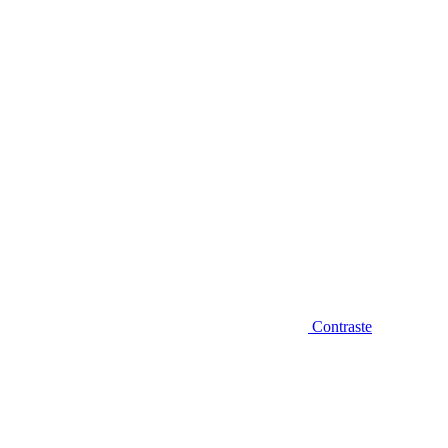
Diminuir fonte
Contraste