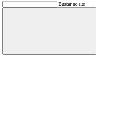
Buscar no site
Buscar
Link para o Facebook
Link para o Instagram