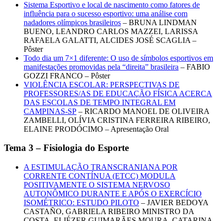
Sistema Esportivo e local de nascimento como fatores de
influência para o sucesso esportivo: uma análise com
nadadores olímpicos brasileiros
– BRUNA LINDMAN
BUENO, LEANDRO CARLOS MAZZEI, LARISSA
RAFAELA GALATTI, ALCIDES JOSÉ SCAGLIA –
Pôster
Todo dia um 7×1 diferente: O uso de símbolos esportivos em
manifestações promovidas pela “direita” brasileira
– FABIO
GOZZI FRANCO – Pôster
VIOLÊNCIA ESCOLAR: PERSPECTIVAS DE
PROFESSORES/AS DE EDUCAÇÃO FÍSICA ACERCA
DAS ESCOLAS DE TEMPO INTEGRAL EM
CAMPINAS-SP
– RICARDO MANOEL DE OLIVEIRA
ZAMBELLI, OLÍVIA CRISTINA FERREIRA RIBEIRO,
ELAINE PRODÓCIMO – Apresentação Oral
Tema 3 – Fisiologia do Esporte
A ESTIMULAÇÃO TRANSCRANIANA POR
CORRENTE CONTÍNUA (ETCC) MODULA
POSITIVAMENTE O SISTEMA NERVOSO
AUTONÔMICO DURANTE E APÓS O EXERCÍCIO
ISOMÉTRICO: ESTUDO PILOTO
– JAVIER BEDOYA
CASTAÑO, GABRIELA RIBEIRO MINISTRO DA
COSTA, ELIÉZER GUIMARÃES MOURA, CATARINA