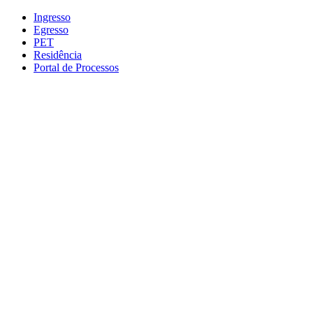
Conteúdo principal
Menu principal
Rodapé
Ingresso
Egresso
PET
Residência
Portal de Processos
Aumentar fonte
Diminuir fonte