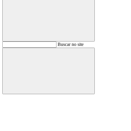
Buscar
Buscar no site
Buscar
Aumentar fonte