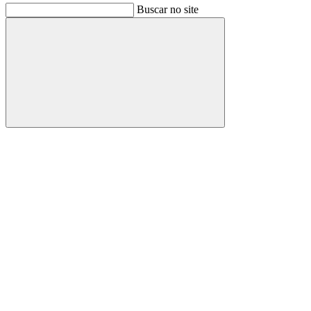
Buscar no site
Buscar
Link para o Facebook
Link para o Instagram