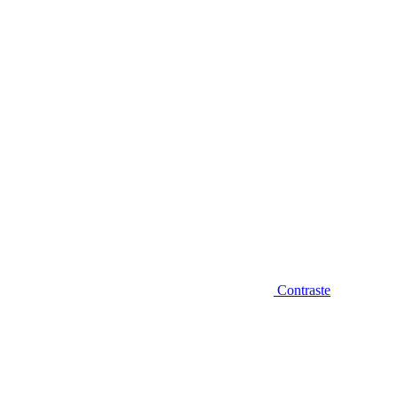
Diminuir fonte
Contraste