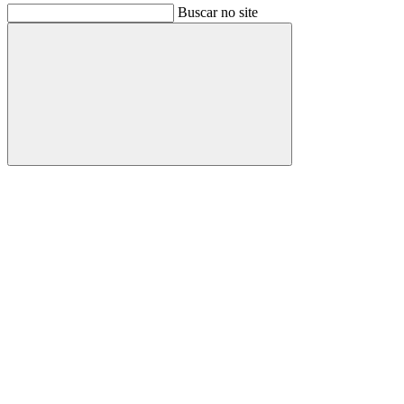
Buscar no site
Buscar
Link para o Facebook
Link para o Instagram