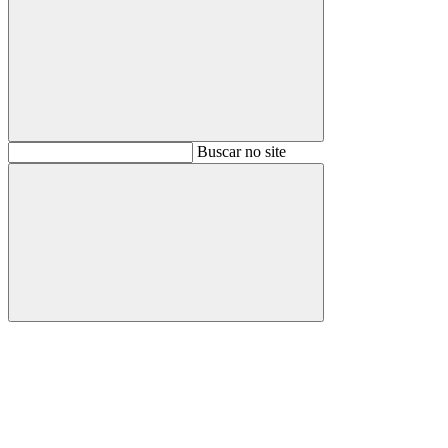
Buscar
Buscar no site
Buscar
Aumentar fonte