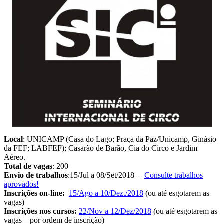
Local
: UNICAMP (Casa do Lago; Praça da Paz/Unicamp, Ginásio
da FEF; LABFEF); Casarão de Barão, Cia do Circo e Jardim
Aéreo.
Total de vagas
: 200
Envio de trabalhos
:15/Jul a 08/Set/2018 –
Consulte trabalhos
aprovados!
Inscrições on-line:
15/Ago a 10/Dez./2018
(ou até esgotarem as
vagas)
Inscrições nos cursos:
22/Nov a 12/Dez/2018
(ou até esgotarem as
vagas – por ordem de inscrição)