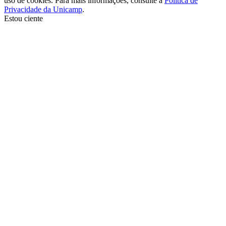
uso de cookies. Para mais informações, consulte a
Política de
Privacidade da Unicamp
.
Estou ciente
Ir para o topo