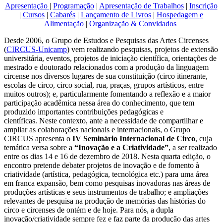
Apresentação
|
Programação
|
Apresentação de Trabalhos
|
Inscrição
|
Cursos
|
Cabarés
|
Lançamento de Livros
|
Hospedagem
e
Alimentação
|
Organização & Convidados
Desde 2006, o Grupo de Estudos e Pesquisas das Artes Circenses
(
CIRCUS-Unicamp
) vem realizando pesquisas, projetos de extensão
universitária, eventos, projetos de iniciação científica, orientações de
mestrado e doutorado relacionados com a produção da linguagem
circense nos diversos lugares de sua constituição (circo itinerante,
escolas de circo, circo social, rua, praças, grupos artísticos, entre
muitos outros); e, particularmente fomentando a reflexão e a maior
participação acadêmica nessa área do conhecimento, que tem
produzido importantes contribuições pedagógicas e
científicas. Neste contexto, ante a necessidade de compartilhar e
ampliar as colaborações nacionais e internacionais, o Grupo
CIRCUS apresenta o
IV Seminário Internacional de Circo
, cuja
temática versa sobre a
“Inovação e a Criatividade”
, a ser realizado
entre os dias 14 e 16 de dezembro de 2018. Nesta quarta edição, o
encontro pretende debater projetos de inovação e de fomento à
criatividade (artística, pedagógica, tecnológica etc.) para uma área
em franca expansão, bem como pesquisas inovadoras nas áreas de
produções artísticas e seus instrumentos de trabalho; e ampliações
relevantes de pesquisa na produção de memórias das histórias do
circo e circenses de ontém e de hoje. Para nós, a dupla
inovação/criatividade sempre fez e faz parte da produção das artes