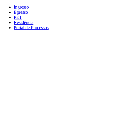
Conteúdo principal
Menu principal
Rodapé
Ingresso
Egresso
PET
Residência
Portal de Processos
Aumentar fonte
Diminuir fonte