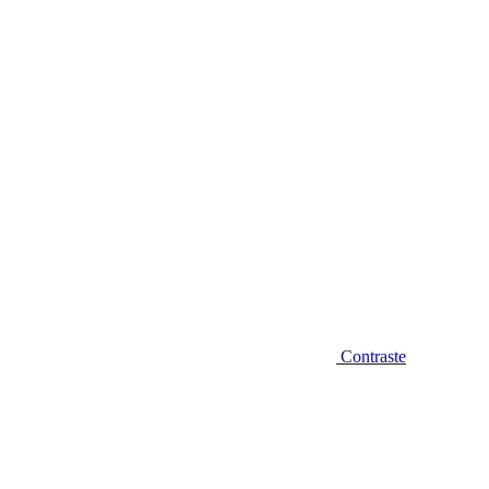
Diminuir fonte
Contraste