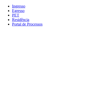
Conteúdo principal
Menu principal
Rodapé
Ingresso
Egresso
PET
Residência
Portal de Processos
Aumentar fonte
Diminuir fonte