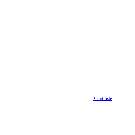
Diminuir fonte
Contraste