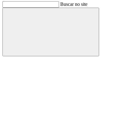
Buscar no site
Buscar
Link para o Facebook
Link para o Instagram