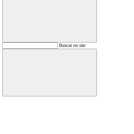
Buscar
Buscar no site
Buscar
Aumentar fonte