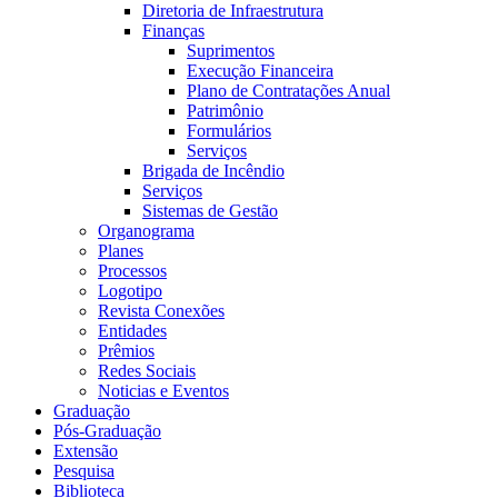
Diretoria de Infraestrutura
Finanças
Suprimentos
Execução Financeira
Plano de Contratações Anual
Patrimônio
Formulários
Serviços
Brigada de Incêndio
Serviços
Sistemas de Gestão
Organograma
Planes
Processos
Logotipo
Revista Conexões
Entidades
Prêmios
Redes Sociais
Noticias e Eventos
Graduação
Pós-Graduação
Extensão
Pesquisa
Biblioteca