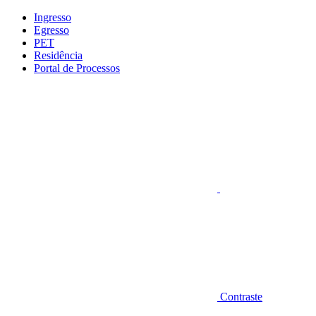
Conteúdo principal
Menu principal
Rodapé
Ingresso
Egresso
PET
Residência
Portal de Processos
Aumentar fonte
Contraste