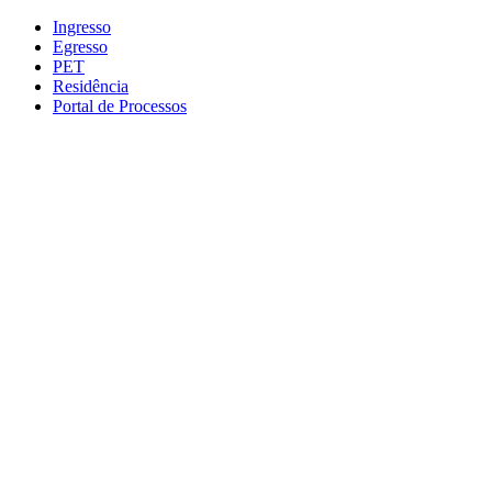
Conteúdo principal
Menu principal
Rodapé
Ingresso
Egresso
PET
Residência
Portal de Processos
Aumentar fonte
Diminuir fonte