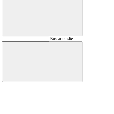
Buscar
Buscar no site
Buscar
Aumentar fonte