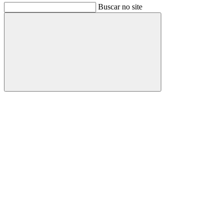
Buscar no site
Buscar
Link para o Facebook
Link para o Instagram