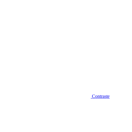
Diminuir fonte
Contraste