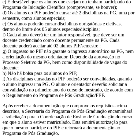
c) É desejável que os alunos que estejam ou tenham participado do
Programa de Iniciação Científica (comprovante, se houver);
d) Os alunos do PIF poderão cursar até 2 disciplinas na PG, uma por
semestre, como alunos especiais;
e) Os alunos poderão cursar disciplinas obrigatórias e eletivas,
dentro do limite dos 05 alunos especiais/disciplina;
f) Cada aluno deverá ter um tutor responsável, que deve ser um
docente credenciado como docente permanente na PG. Cada
docente poderá aceitar até 02 alunos PIF/semestre ;
g) O ingresso no PIF não garante o ingresso automático na PG, nem
a orientação do mesmo orientador. Depende da aprovação no
Processo Seletivo da PG, bem como disponibilidade de vagas do
docente;
h) Não há bolsa para os alunos do PIF;
i) As disciplinas cursadas no PIF poderão ser convalidadas, quando
o aluno ingressar na PG. O aluno e orientador deverão solicitar a
convalidação no primeiro ano do curso de mestrado, de acordo com
o Regulamento do Programa de Pós-Graduação/FEF.
Após receber a documentação que comprove os requisitos acima
descritos, a Secretaria do Programa de Pós-Graduação encaminhará
a solicitação para a Coordenação de Ensino de Graduação do curso
em que o aluno estiver matriculado. Esta emitirá autorização para
que o mesmo participe do PIF e retornará a documentação ao
Programa de Pós-Graduação.