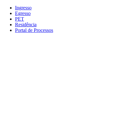
Conteúdo principal
Menu principal
Rodapé
Ingresso
Egresso
PET
Residência
Portal de Processos
Aumentar fonte
Diminuir fonte