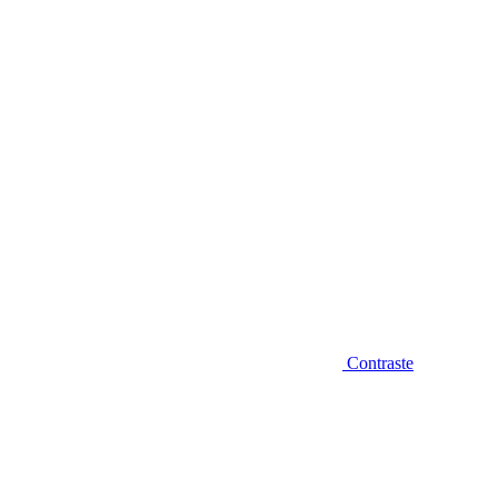
Diminuir fonte
Contraste