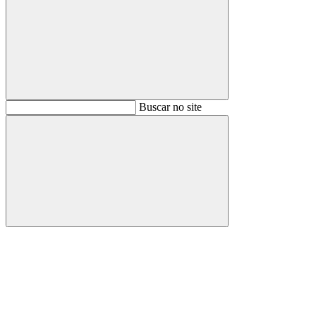
Buscar
Buscar no site
Buscar
Aumentar fonte