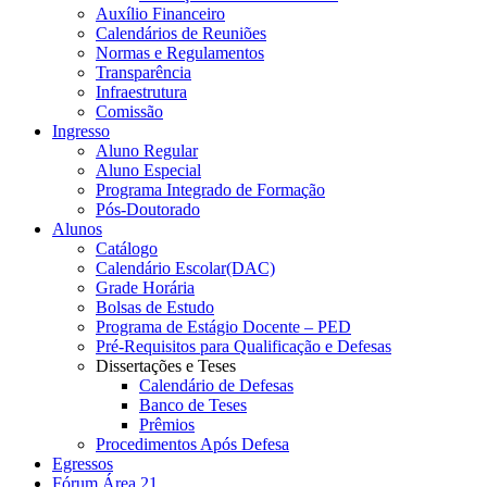
Auxílio Financeiro
Calendários de Reuniões
Normas e Regulamentos
Transparência
Infraestrutura
Comissão
Ingresso
Aluno Regular
Aluno Especial
Programa Integrado de Formação
Pós-Doutorado
Alunos
Catálogo
Calendário Escolar(DAC)
Grade Horária
Bolsas de Estudo
Programa de Estágio Docente – PED
Pré-Requisitos para Qualificação e Defesas
Dissertações e Teses
Calendário de Defesas
Banco de Teses
Prêmios
Procedimentos Após Defesa
Egressos
Fórum Área 21