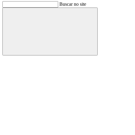
Buscar no site
Buscar
Link para o Facebook
Link para o Instagram