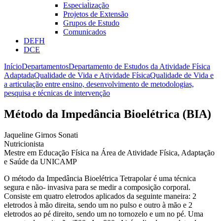
Especialização
Projetos de Extensão
Grupos de Estudo
Comunicados
DEFH
DCE
Início
Departamentos
Departamento de Estudos da Atividade Física
Adaptada
Qualidade de Vida e Atividade Física
Qualidade de Vida e
a articulação entre ensino, desenvolvimento de metodologias,
pesquisa e técnicas de intervenção
Método da Impedância Bioelétrica (BIA)
Jaqueline Girnos Sonati
Nutricionista
Mestre em Educação Física na Área de Atividade Física, Adaptação
e Saúde da UNICAMP
O método da Impedância Bioelétrica Tetrapolar é uma técnica
segura e não- invasiva para se medir a composição corporal.
Consiste em quatro eletrodos aplicados da seguinte maneira: 2
eletrodos à mão direita, sendo um no pulso e outro à mão e 2
eletrodos ao pé direito, sendo um no tornozelo e um no pé. Uma