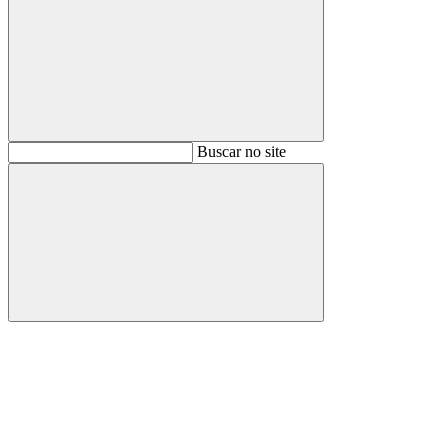
Buscar
Buscar no site
Buscar
Aumentar fonte