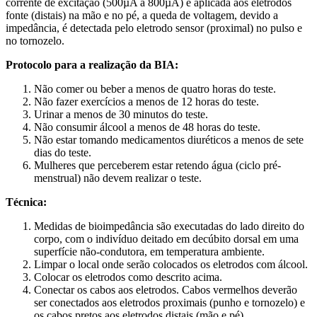
corrente de excitação (500µA a 800µA) é aplicada aos eletrodos
fonte (distais) na mão e no pé, a queda de voltagem, devido a
impedância, é detectada pelo eletrodo sensor (proximal) no pulso e
no tornozelo.
Protocolo para a realização da BIA:
Não comer ou beber a menos de quatro horas do teste.
Não fazer exercícios a menos de 12 horas do teste.
Urinar a menos de 30 minutos do teste.
Não consumir álcool a menos de 48 horas do teste.
Não estar tomando medicamentos diuréticos a menos de sete
dias do teste.
Mulheres que perceberem estar retendo água (ciclo pré-
menstrual) não devem realizar o teste.
Técnica:
Medidas de bioimpedância são executadas do lado direito do
corpo, com o indivíduo deitado em decúbito dorsal em uma
superfície não-condutora, em temperatura ambiente.
Limpar o local onde serão colocados os eletrodos com álcool.
Colocar os eletrodos como descrito acima.
Conectar os cabos aos eletrodos. Cabos vermelhos deverão
ser conectados aos eletrodos proximais (punho e tornozelo) e
os cabos pretos aos eletrodos distais (mão e pé).