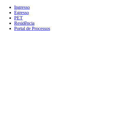
Conteúdo principal
Menu principal
Rodapé
Ingresso
Egresso
PET
Residência
Portal de Processos
Aumentar fonte
Diminuir fonte