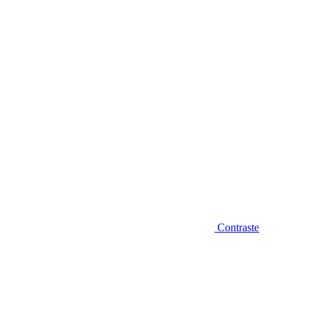
Diminuir fonte
Contraste