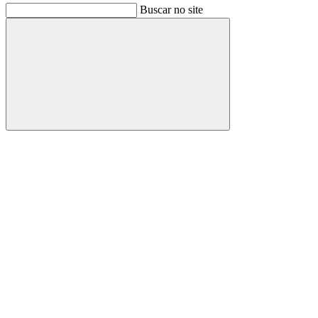
Buscar no site
Buscar
Link para o Facebook
Link para o Instagram