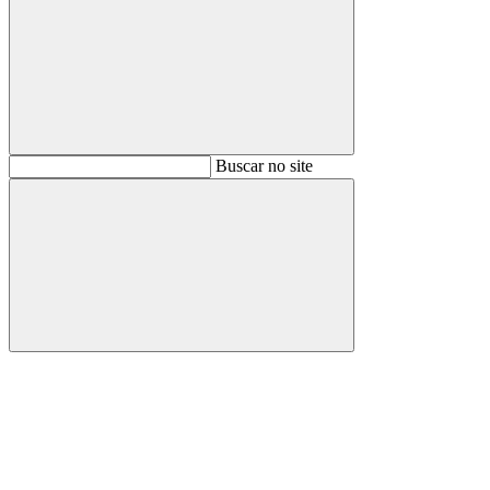
Buscar
Buscar no site
Buscar
Aumentar fonte