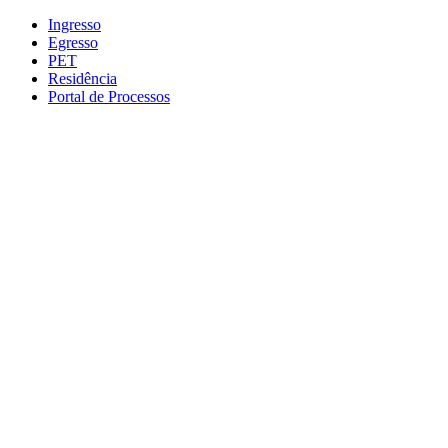
Conteúdo principal
Menu principal
Rodapé
Ingresso
Egresso
PET
Residência
Portal de Processos
Aumentar fonte
Diminuir fonte