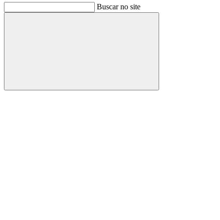
Buscar no site
Buscar
Link para o Facebook
Link para o Instagram