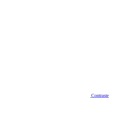
Diminuir fonte
Contraste