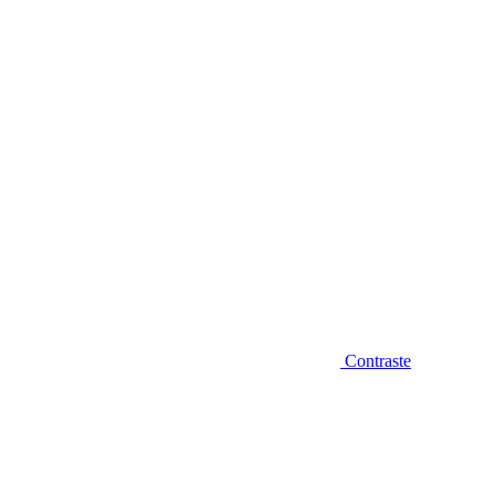
Diminuir fonte
Contraste