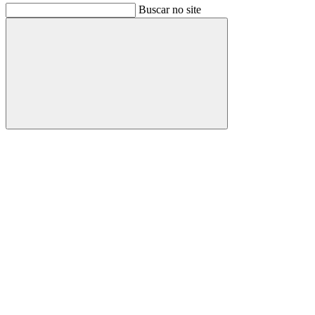
Buscar no site
Buscar
Link para o Facebook
Link para o Instagram