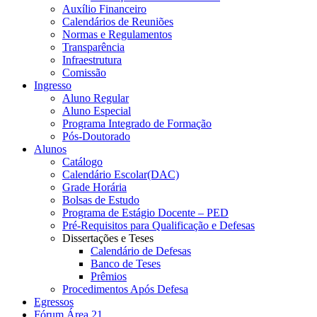
Auxílio Financeiro
Calendários de Reuniões
Normas e Regulamentos
Transparência
Infraestrutura
Comissão
Ingresso
Aluno Regular
Aluno Especial
Programa Integrado de Formação
Pós-Doutorado
Alunos
Catálogo
Calendário Escolar(DAC)
Grade Horária
Bolsas de Estudo
Programa de Estágio Docente – PED
Pré-Requisitos para Qualificação e Defesas
Dissertações e Teses
Calendário de Defesas
Banco de Teses
Prêmios
Procedimentos Após Defesa
Egressos
Fórum Área 21