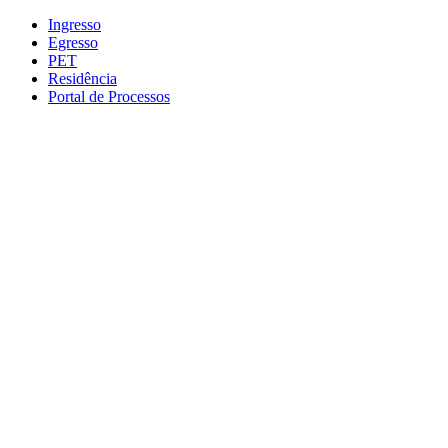
Conteúdo principal
Menu principal
Rodapé
Ingresso
Egresso
PET
Residência
Portal de Processos
Aumentar fonte
Diminuir fonte