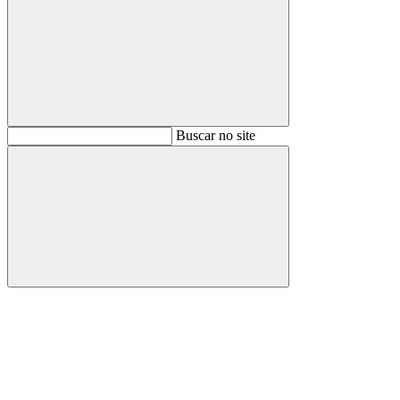
Buscar
Buscar no site
Buscar
Aumentar fonte