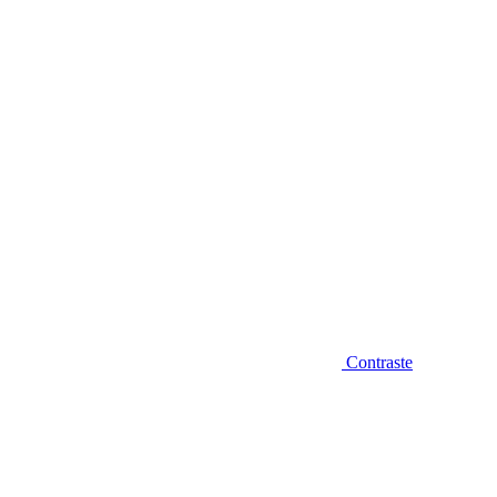
Diminuir fonte
Contraste