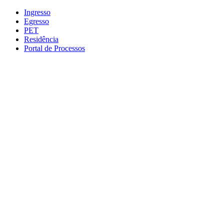
Conteúdo principal
Menu principal
Rodapé
Ingresso
Egresso
PET
Residência
Portal de Processos
Aumentar fonte
Diminuir fonte