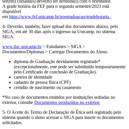
ser(em) cursada(s) deve(m) ser definida(s) com o orientador.
A grade horária da FEF para o segundo semestre/2023 está
disponível
em
https://www.fef.unicamp.br/posgraduacao/gradehoraria .
4- Deverão, também, fazer upload dos documentos abaixo, pelo
SIGA, em até 30 dias após o ingresso na Unicamp, no sistema
SIGA.
www.dac.unicamp.br
> Estudantes > SIGA >
Documentos/Diplomas > Carregar Documentos do Aluno.
diploma de Graduação devidamente registrado*
(excepcionalmente, este pode ser substituído temporariamente
pelo Certificado de conclusão de Graduação).
carteira de identidade
cadastro de pessoa física (CPF)
certidão de nascimento ou casamento
*No caso de documentos emitidos por instituições sediadas no
exterior, consulte
Documentos produzidos no exterior.
5- O Aceite do Termo de Declaração de Ética será registrado pelo
sistema quando o aluno acessar o SIGA para inserir os documentos
solicitados.