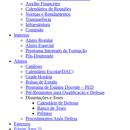
Auxílio Financeiro
Calendários de Reuniões
Normas e Regulamentos
Transparência
Infraestrutura
Comissão
Ingresso
Aluno Regular
Aluno Especial
Programa Integrado de Formação
Pós-Doutorado
Alunos
Catálogo
Calendário Escolar(DAC)
Grade Horária
Bolsas de Estudo
Programa de Estágio Docente – PED
Pré-Requisitos para Qualificação e Defesas
Dissertações e Teses
Calendário de Defesas
Banco de Teses
Prêmios
Procedimentos Após Defesa
Egressos
Fórum Área 21