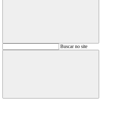
Buscar
Buscar no site
Buscar
Aumentar fonte