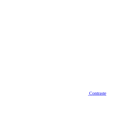
Diminuir fonte
Contraste