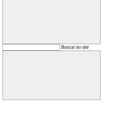
Buscar
Buscar no site
Buscar
Aumentar fonte