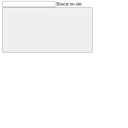
Buscar no site
Buscar
Link para o Facebook
Link para o Instagram