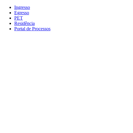
Conteúdo principal
Menu principal
Rodapé
Ingresso
Egresso
PET
Residência
Portal de Processos
Aumentar fonte
Diminuir fonte