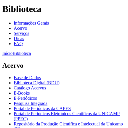
Biblioteca
Informações Gerais
Acervo
Serviços
Dicas
FAQ
Início
Biblioteca
Acervo
Base de Dados
Biblioteca Digital (BDU)
Catálogo Acervus
E-Books
E-Periódicos
Pesquisa Integrada
Portal de Periódicos da CAPES
Portal de Periódicos Eletrônicos Científicos da UNICAMP
(PPEC)
Repositório da Produção Científica e Intelectual da Unicamp